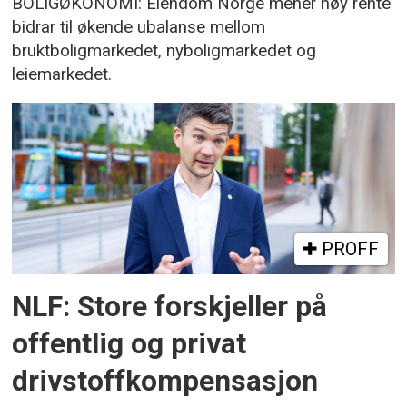
BOLIGØKONOMI: Eiendom Norge mener høy rente
bidrar til økende ubalanse mellom
bruktboligmarkedet, nyboligmarkedet og
leiemarkedet.
PROFF
NLF: Store forskjeller på
offentlig og privat
drivstoffkompensasjon