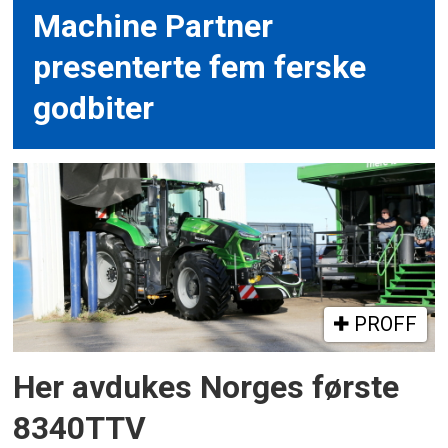
Machine Partner
presenterte fem ferske
godbiter
PROFF
Her avdukes Norges første
8340TTV