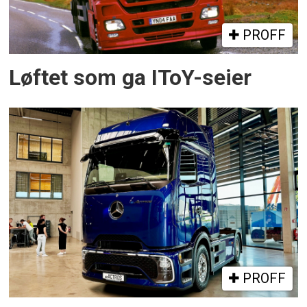
PROFF
Løftet som ga IToY-seier
PROFF