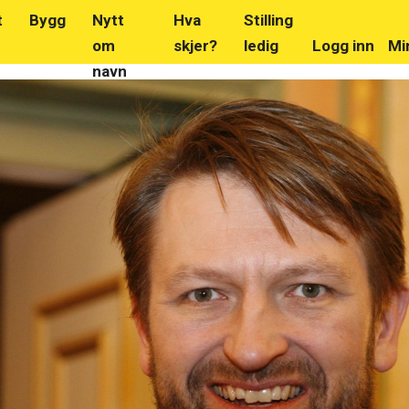
t
Bygg
Nytt
Hva
Stilling
om
skjer?
ledig
Logg inn
Mi
navn