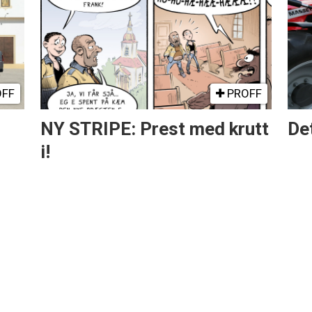
FF
PROFF
NY STRIPE: Prest med krutt
Det
i!