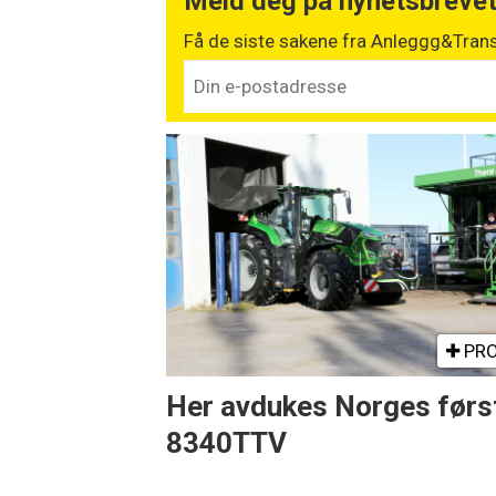
Meld deg på nyhetsbreve
Få de siste sakene fra Anleggg&Trans
PRO
Her avdukes Norges førs
8340TTV