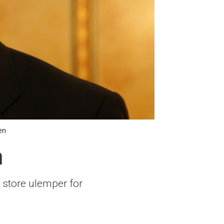
en
n
g store ulemper for