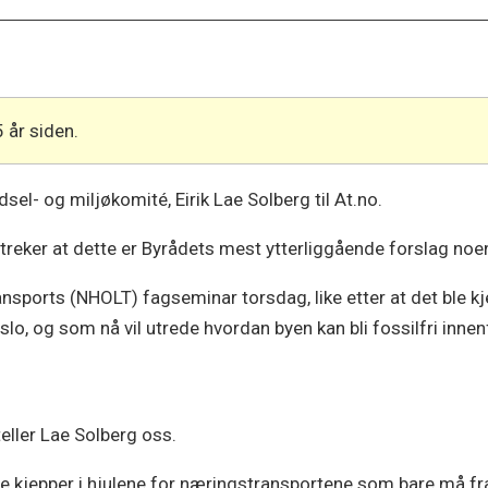
5 år siden.
sel- og miljøkomité, Eirik Lae Solberg til At.no.
treker at dette er Byrådets mest ytterliggående forslag noe
sports (NHOLT) fagseminar torsdag, like etter at det ble kje
slo, og som nå vil utrede hvordan byen kan bli fossilfri innen
teller Lae Solberg oss.
te kjepper i hjulene for næringstransportene som bare må f