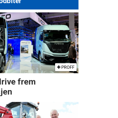
odbiter
PROFF
drive frem
sjen