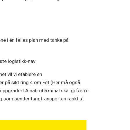
ene i én felles plan med tanke på
ste logistikk-nav.
t vil vi etablere en
ler på sikt ring 4 om Fet (Her må også
oppgradert Alnabruterminal skal gi færre
ing som sender tungtransporten raskt ut