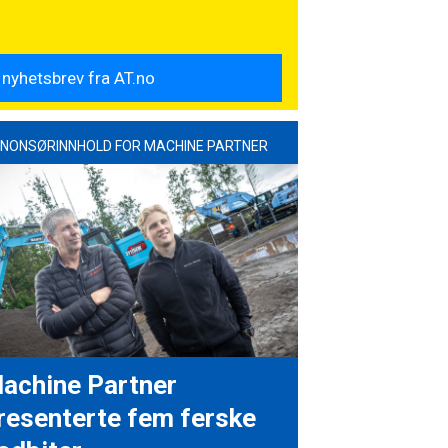
NONSØRINNHOLD FOR MACHINE PARTNER
achine Partner
resenterte fem ferske