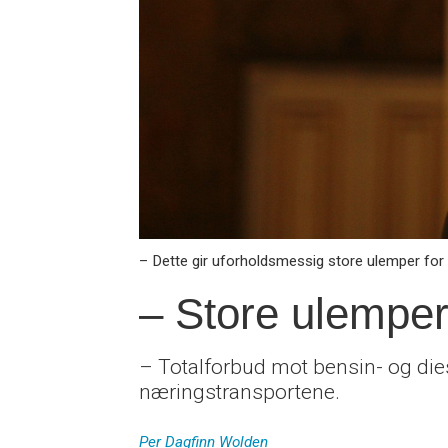
– Dette gir uforholdsmessig store ulemper for 
– Store ulemper
– Totalforbud mot bensin- og diese
næringstransportene.
Per Dagfinn
Wolden