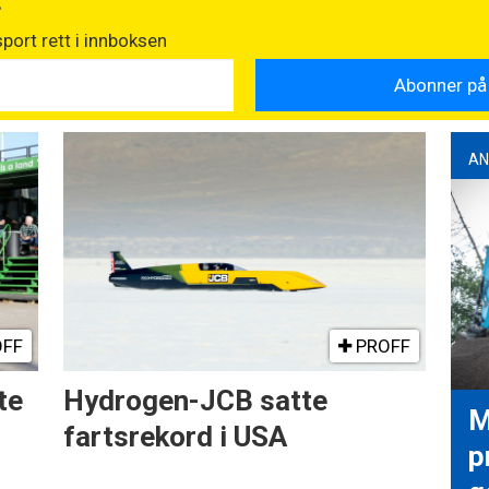
t
port rett i innboksen
AN
FF
PROFF
te
Hydrogen-JCB satte
M
fartsrekord i USA
p