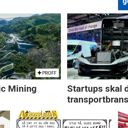
g
PROFF
ic Mining
Startups skal 
transportbran