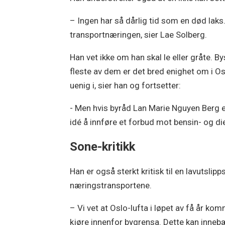
– Ingen har så dårlig tid som en død laks.
transportnæringen, sier Lae Solberg.
Han vet ikke om han skal le eller gråte. B
fleste av dem er det bred enighet om i Osl
uenig i, sier han og fortsetter:
- Men hvis byråd Lan Marie Nguyen Berg er
idé å innføre et forbud mot bensin- og die
Sone-kritikk
Han er også sterkt kritisk til en lavutsl
næringstransportene.
– Vi vet at Oslo-lufta i løpet av få år kom
kjøre innenfor bygrensa. Dette kan innebæ