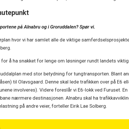
knutepunkt
ortene på Alnabru og i Groruddalen? Spør vi.
erplan hvor vi har samlet alle de viktige samferdselsprosjekt
lberg.
k for å ha snakket for lenge om løsninger rundt landets viktig
ddalplan med stor betydning for tungtransporten. Blant anne
åsen) til Olavsgaard. Denne skal lede trafikken over på E6 el
 involveres). Videre foreslår vi E6-lokk ved Furuset. En 
rnbane nærmere destinasjonen. Alnabru skal ha trafikkavvikl
astning på andre veier, forteller Eirik Lae Solberg.