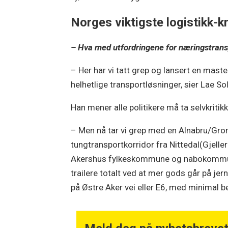
Norges viktigste logistikk-
– Hva med utfordringene for næringstransp
– Her har vi tatt grep og lansert en mast
helhetlige transportløsninger, sier Lae So
Han mener alle politikere må ta selvkritik
– Men nå tar vi grep med en Alnabru/Groru
tungtransportkorridor fra Nittedal(Gjeller
Akershus fylkeskommune og nabokommunene
trailere totalt ved at mer gods går på je
på Østre Aker vei eller E6, med minimal bel