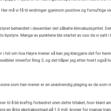
 Her må vi få til endringer gjennom positive og fornuftige vi
ystyret behandlet i desember det såkalte klimabudsjettet. Det 
o bystyre. Mange av punktene ble startet av oss da vi satt i 
 i tvil om hva Høyre mener så kan jeg klargjøre det for henn
selbiler innenfor Ring 3, og det håper jeg etter hvert også h
ippssone som han mener er en unødvendig plaging av de som må
mer til å bli kraftig forbedret uten dette tiltaket, hvor blant 
re en årlig ekstrakostnad på 1,5 mill. kroner for mange tran