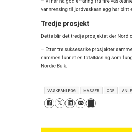
– Vi har nå god erfaring fra fire vaskean
vannrensing til jordvaskeanlegg har blitt 
Tredje prosjekt
Dette blir det tredje prosjektet der Nor
– Etter tre suksessrike prosjekter sammen
sammen funnet en totalløsning som funger
Nordic Bulk.
VASKEANLEGG
MASSER
CDE
ANL