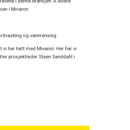
ravene i denne bransjen. Å levere
oan i Mivanor.
jordvasking og vannrensing.
 vi har hatt med Mivanor. Her har vi
tter prosjektleder Steen Sanddahl i