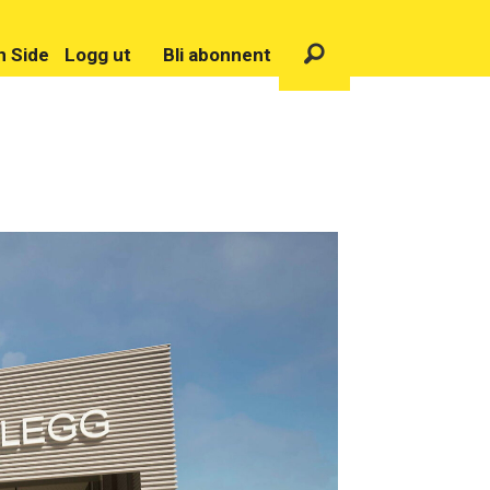
n Side
Logg ut
Bli abonnent