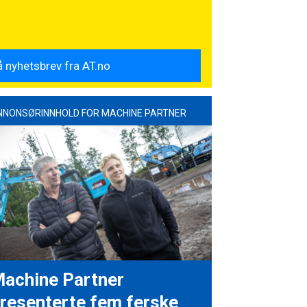
NNONSØRINNHOLD FOR MACHINE PARTNER
achine Partner
resenterte fem ferske