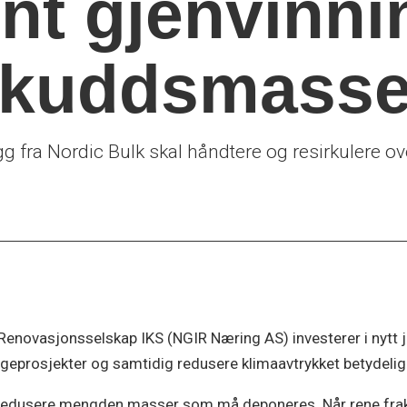
nt gjenvinn
skuddsmasse
g fra Nordic Bulk skal håndtere og resirkulere 
novasjonsselskap IKS (NGIR Næring AS) investerer i nytt 
geprosjekter og samtidig redusere klimaavtrykket betydelig
 redusere mengden masser som må deponeres. Når rene fraksj