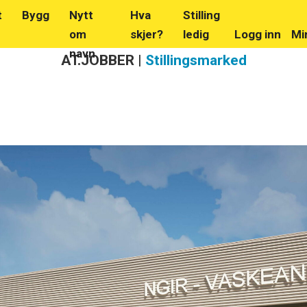
t
Bygg
Nytt
Hva
Stilling
om
skjer?
ledig
Logg inn
Mi
navn
AT.JOBBER |
Stillingsmarked