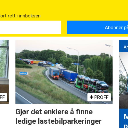
rt rett i innboksen
A
FF
PROFF
Gjør det enklere å finne
M
ledige lastebilparkeringer
p