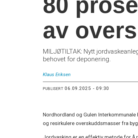
80 prose
av over
MILJØTILTAK: Nytt jordvaskeanleg
behovet for deponering.
Klaus
Eriksen
06.09.2025 - 09:30
PUBLISERT
Nordhordland og Gulen Interkommunale Re
og resirkulere overskuddsmasser fra byg
Jordvasking er en effektiv metode for å