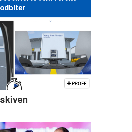
odbiter
PROFF
gskiven