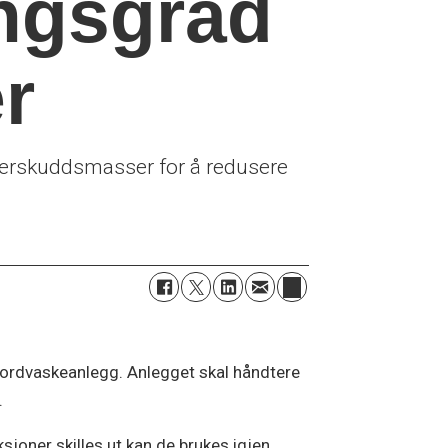
ingsgrad
r
overskuddsmasser for å redusere
jordvaskeanlegg. Anlegget skal håndtere
.
oner skilles ut kan de brukes igjen,