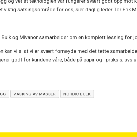
legg og vet at teknologien vår fungerer svært godt opp mot k
et viktig satsingsområde for oss, sier daglig leder Tor Erik M
dic Bulk og Mivanor samarbeider om en komplett løsning for 
 kan vi si at vi er svært fornøyde med det tette samarbeidet
er godt for kundene våre, både på papir og i praksis, avslu
EGG
VASKING AV MASSER
NORDIC BULK