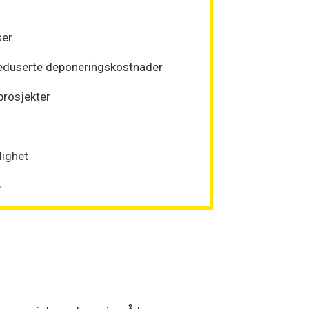
ser
reduserte deponeringskostnader
prosjekter
lighet
6