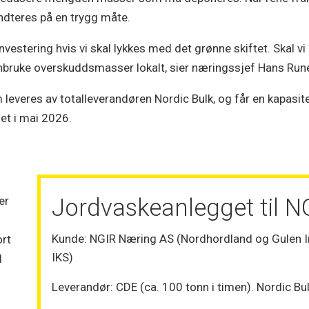
dteres på en trygg måte.
nvestering hvis vi skal lykkes med det grønne skiftet. Skal v
enbruke overskuddsmasser lokalt, sier næringssjef Hans Rune
everes av totalleverandøren Nordic Bulk, og får en kapasite
get i mai 2026.
er
Jordvaskeanlegget til N
Kunde: NGIR Næring AS (Nordhordland og Gulen
ort
IKS)
l
Leverandør: CDE (ca. 100 tonn i timen). Nordic Bul