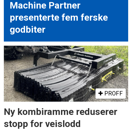
Machine Partner
presenterte fem ferske
godbiter
PROFF
Ny kombiramme reduserer
stopp for veislodd