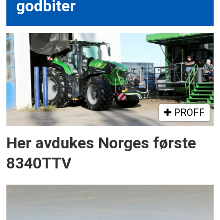
godbiter
PROFF
Her avdukes Norges første
8340TTV