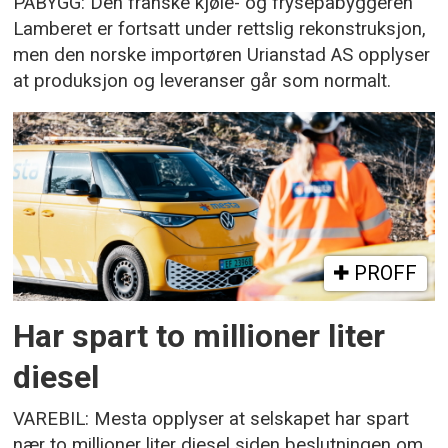
PÅBYGG: Den franske kjøle- og frysepåbyggeren
Lamberet er fortsatt under rettslig rekonstruksjon,
men den norske importøren Urianstad AS opplyser
at produksjon og leveranser går som normalt.
PROFF
Har spart to millioner liter
diesel
VAREBIL: Mesta opplyser at selskapet har spart
nær to millioner liter diesel siden beslutningen om