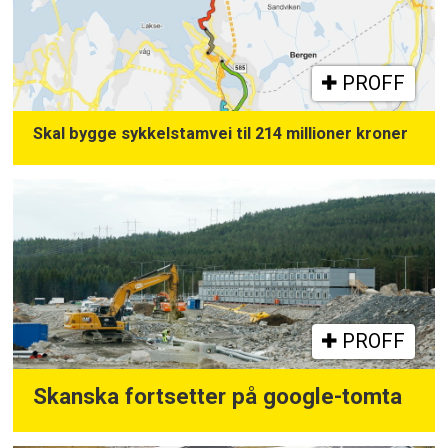
Forventet samlet omsetning i 2024 er over
170 millioner kroner.
PROFF
Er en del av Risa Gruppen
Omsatte for 83 millioner i 2023
Skal bygge sykkelstamvei til 214 millioner kroner
PROFF
Skanska fortsetter på google-tomta