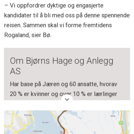
– Vi oppfordrer dyktige og engasjerte
kandidater til å bli med oss på denne spennende
reisen. Sammen skal vi forme fremtidens
Rogaland, sier Bø.
Om Bjørns Hage og Anlegg
AS
Har base på Jæren og 60 ansatte, hvorav
20 % er kvinner og over 10 % er lærlinger
Selskapet er mesterbedrift innen
anleggsgartnerfaget, mur- og tømrerarbeid,
og er hovedaksjonær i Jostein Myge AS,
som opererer på Haugalandet.