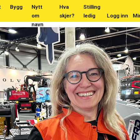
t
Bygg
Nytt
Hva
Stilling
om
skjer?
ledig
Logg inn
Mi
navn