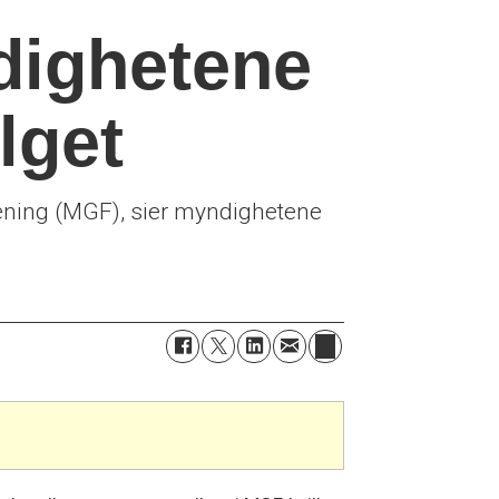
ndighetene
lget
ening (MGF), sier myndighetene