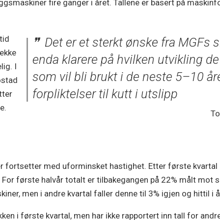
leggsmaskiner fire ganger i året. Tallene er basert på maski
tid
Det er et sterkt ønske fra MGFs s
rekke
enda klarere på hvilken utvikling de
ig. I
som vil bli brukt i de neste 5–10 år
østad
forpliktelser til kutt i utslipp
tter
e.
To
fortsetter med uforminsket hastighet. Etter første kvartal r
. For første halvår totalt er tilbakegangen på 22% målt mot 
ner, men i andre kvartal faller denne til 3% igjen og hittil i 
en i første kvartal, men har ikke rapportert inn tall for andre