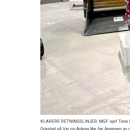
KLARERE RETNINGSLINJER: MGF-sjef Tone Lindber
Grøstad på Vei og Anlegg like før åpningen av utst