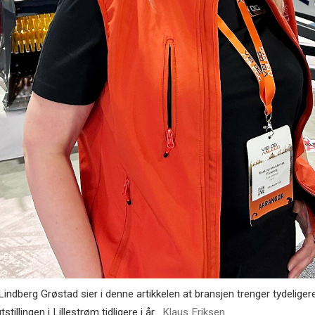
g Grøstad sier i denne artikkelen at bransjen trenger tydeligere 
illingen i Lillestrøm tidligere i år.
Klaus Eriksen