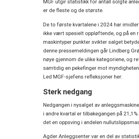
MGF utgir statistikk for antall solgte an
er de fleste og de største.
De to første kvartalene i 2024 har imidler
ikke vært spesielt oppløftende, og på en 
maskintyper punkter svikter salget betydel
denne pressemeldingen går Lindberg Gr
nøye gjennom de ulike kategoriene, og re
samtidig en pekefinger mot myndigheten
Led MGF-sjefens refleksjoner her:
Sterk nedgang
Nedgangen i nysalget av anleggsmaskiner 
i andre kvartal er tilbakegangen på 21,1%
det en oppsving i andelen nullutslippsmaski
Agder Anleggsenter var en del av statistikk