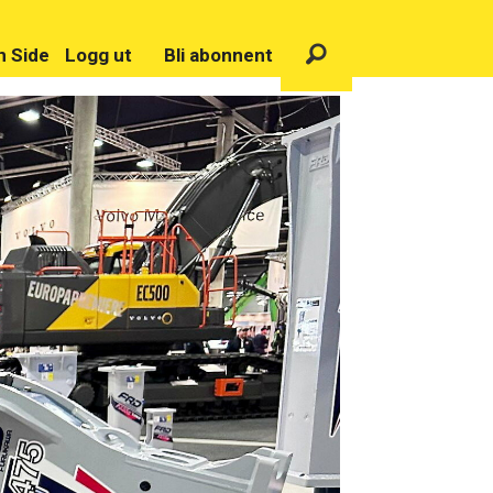
n Side
Logg ut
Bli abonnent