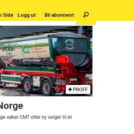
n Side
Logg ut
Bli abonnent
PROFF
 Norge
ge søker CMT etter ny selger til et