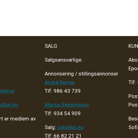
SALG
KUN
Salgsansvarlige:
Abo
Epo
Annonsering / stillingsannonser
André Berger
Tlf:
jølmer
Tlf: 986 43 739
Pos
ps@at.no
Marius Rønningsen
Pos
Tlf: 934 54 909
t er medlem av
Bes
Salg:
salg@at.no
Sof
Tlf: 66 82 21 21