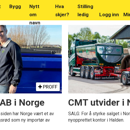
t
Bygg
Nytt
Hva
Stilling
om
skjer?
ledig
Logg inn
Mi
navn
PROFF
AB i Norge
CMT utvider i
iden har Norge vært et av
SALG: For å styrke salget i Nor
srød som ny importør av
nyopprettet kontor i Halden.