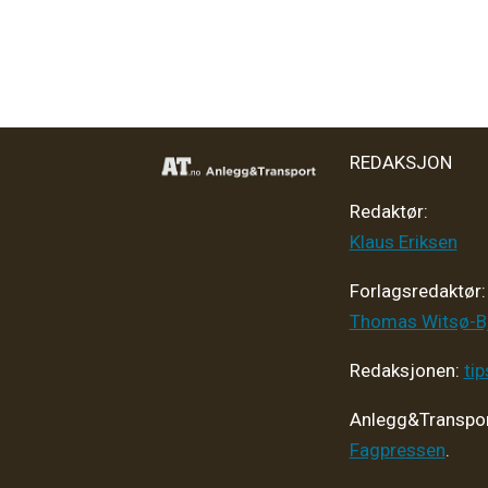
REDAKSJON
Redaktør:
Klaus Eriksen
Forlagsredaktør
:
Thomas Witsø-B
Redaksjonen:
ti
Anlegg&Transpor
Fagpressen
.