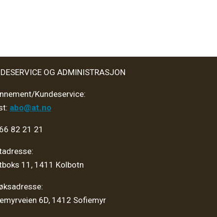
DESERVICE OG ADMINISTRASJON
nnement/Kundeservice:
st:
abo@at.no
 66 82 21 21
tadresse:
tboks 11, 1411 Kolbotn
øksadresse:
iemyrveien 6D, 1412 Sofiemyr