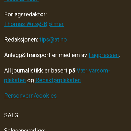
Forlagsredaktør
:
Thomas Witsø-Bjølmer
Redaksjonen:
tips@at.no
Anlegg&Transport er medlem av
Fagpressen
.
All journalistikk er basert på
Vær varsom-
plakaten
og
Redaktørplakaten
Personvern/cookies
SALG
Salgsansvarlige: