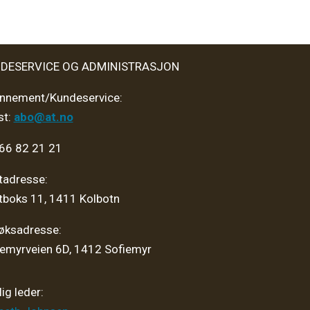
DESERVICE OG ADMINISTRASJON
nnement/Kundeservice:
st:
abo@at.no
 66 82 21 21
tadresse:
tboks 11, 1411 Kolbotn
øksadresse:
iemyrveien 6D, 1412 Sofiemyr
ig leder: