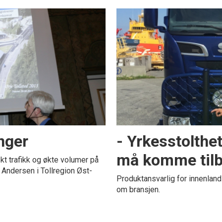
nger
- Yrkesstolthe
må komme til
kt trafikk og økte volumer på
d Andersen i Tollregion Øst-
Produktansvarlig for innenlan
om bransjen.