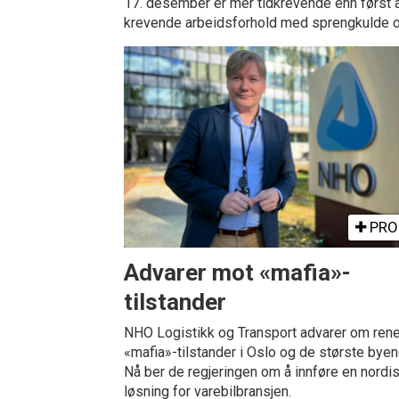
17. desember er mer tidkrevende enn først an
krevende arbeidsforhold med sprengkulde 
PRO
Advarer mot «mafia»-
tilstander
NHO Logistikk og Transport advarer om ren
«mafia»-tilstander i Oslo og de største byen
Nå ber de regjeringen om å innføre en nordi
løsning for varebilbransjen.