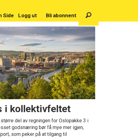
n Side
Logg ut
Bli abonnent
 i kollektivfeltet
 større del av regningen for Oslopakke 3 i
esset godsnæring bør få mye mer igjen,
rt, som peker på at tilgang til