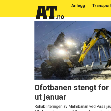
Anlegg
Transpor
Emne:
nholt
Ofotbanen stengt for
ut januar
Rehabiliteringen av Malmbanan ved Vassija