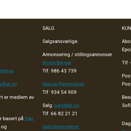
SALG
KUN
Salgsansvarlige:
Abo
Epo
Annonsering / stillingsannonser
André Berger
Tlf:
jølmer
Tlf: 986 43 739
Pos
ps@at.no
Marius Rønningsen
Pos
Tlf: 934 54 909
t er medlem av
Bes
Salg:
salg@at.no
Sof
Tlf: 66 82 21 21
er basert på
Vær
Dagl
og
Salgsbetingelser