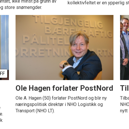
tatt, ikke minst på grunn av
kollektivfeltet er en ypperlig st
og store snømengder.
FF
Ole Hagen forlater PostNord
Ti
Ole A. Hagen (50) forlater PostNord og blir ny
Tilb
næringspolitisk direktør i NHO Logistikk og
NHO 
e
Transport (NHO LT).
nytt 
e.
sk