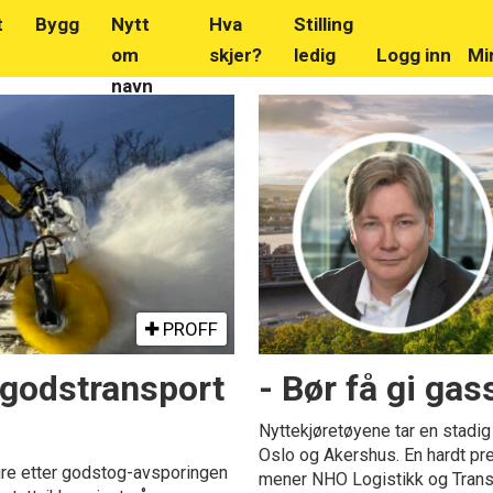
t
Bygg
Nytt
Hva
Stilling
om
skjer?
ledig
Logg inn
Mi
navn
PROFF
 godstransport
- Bør få gi gass
Nyttekjøretøyene tar en stadig
Oslo og Akershus. En hardt pr
ure etter godstog-avsporingen
mener NHO Logistikk og Transpo