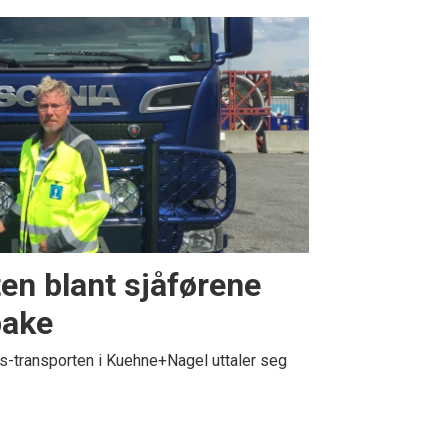
ten blant sjåførene
bake
ds-transporten i Kuehne+Nagel uttaler seg