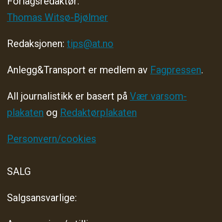
Forlagsredaktør
:
Thomas Witsø-Bjølmer
Redaksjonen:
tips@at.no
Anlegg&Transport er medlem av
Fagpressen
.
All journalistikk er basert på
Vær varsom-
plakaten
og
Redaktørplakaten
Personvern/cookies
SALG
Salgsansvarlige: