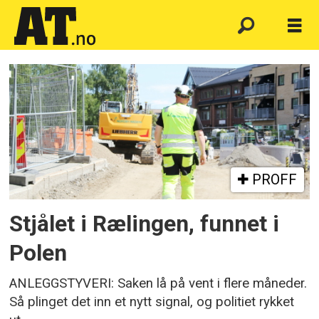
Emne:
nordby
maskin
as
PROFF
Stjålet i Rælingen, funnet i
Polen
ANLEGGSTYVERI: Saken lå på vent i flere måneder.
Så plinget det inn et nytt signal, og politiet rykket