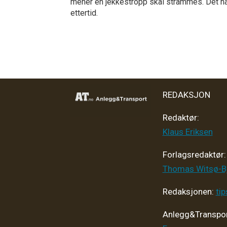
mener en jekkestropp skal strammes. Det har
ettertid.
REDAKSJON
Redaktør:
Klaus Eriksen
Forlagsredaktør
:
Thomas Witsø-B
Redaksjonen:
ti
Anlegg&Transpor