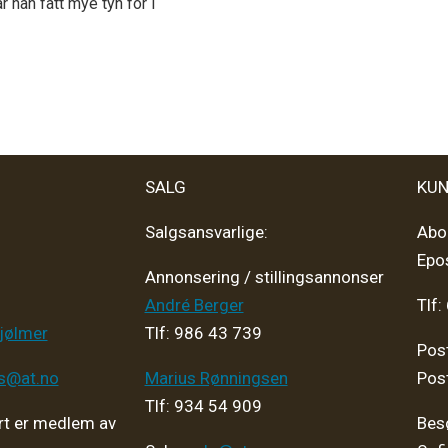
 han fått mye tyn for i
SALG
KUN
Salgsansvarlige:
Abo
Epo
Annonsering / stillingsannonser
André Berger
Tlf:
jølmer
Tlf: 986 43 739
Pos
ps@at.no
Marius Rønningsen
Pos
Tlf: 934 54 909
t er medlem av
Bes