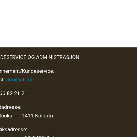
DESERVICE OG ADMINISTRASJON
nnement/Kundeservice:
st:
abo@at.no
 66 82 21 21
tadresse:
tboks 11, 1411 Kolbotn
øksadresse: