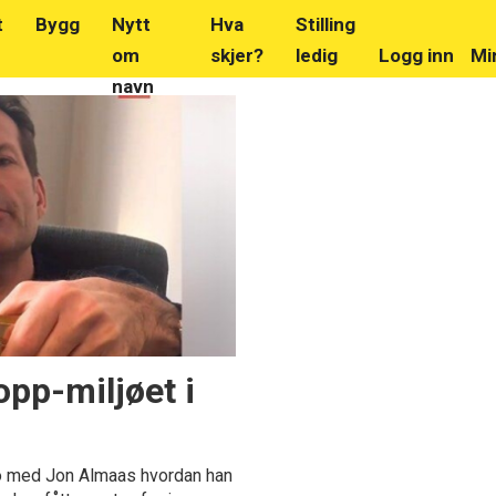
t
Bygg
Nytt
Hva
Stilling
om
skjer?
ledig
Logg inn
Mi
navn
opp-miljøet i
fo med Jon Almaas hvordan han