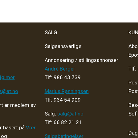
SALG
KUN
Salgsansvarlige:
Abo
Epo
Annonsering / stillingsannonser
André Berger
Tlf:
jølmer
Tlf: 986 43 739
Pos
ps@at.no
Marius Rønningsen
Pos
Tlf: 934 54 909
t er medlem av
Bes
Salg:
salg@at.no
Sof
Tlf: 66 82 21 21
er basert på
Vær
Dagl
og
Salgsbetingelser