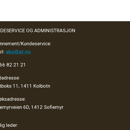
DESERVICE OG ADMINISTRASJON
nnement/Kundeservice:
st:
abo@at.no
 66 82 21 21
tadresse:
tboks 11, 1411 Kolbotn
øksadresse:
iemyrveien 6D, 1412 Sofiemyr
ig leder: