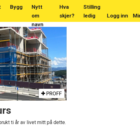
t
Bygg
Nytt
Hva
Stilling
om
skjer?
ledig
Logg inn
Mi
navn
PROFF
urs
ukt ti år av livet mitt på dette.