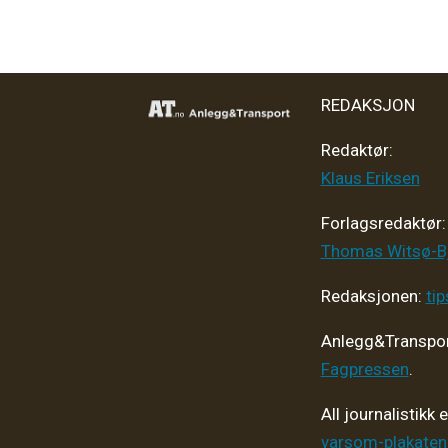
REDAKSJON
Redaktør:
Klaus Eriksen
Forlagsredaktør
:
Thomas Witsø-B
Redaksjonen:
ti
Anlegg&Transpor
Fagpressen
.
All journalistikk 
varsom-plakaten