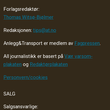
Forlagsredaktør
:
Thomas Witsø-Bjølmer
Redaksjonen:
tips@at.no
Anlegg&Transport er medlem av
Fagpressen
.
All journalistikk er basert på
Vær varsom-
plakaten
og
Redaktørplakaten
Personvern/cookies
SALG
Salgsansvarlige: