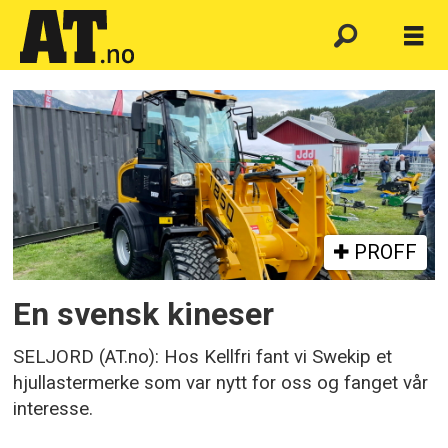
Emne:
swekip
PROFF
En svensk kineser
SELJORD (AT.no): Hos Kellfri fant vi Swekip et
hjullastermerke som var nytt for oss og fanget vår
interesse.