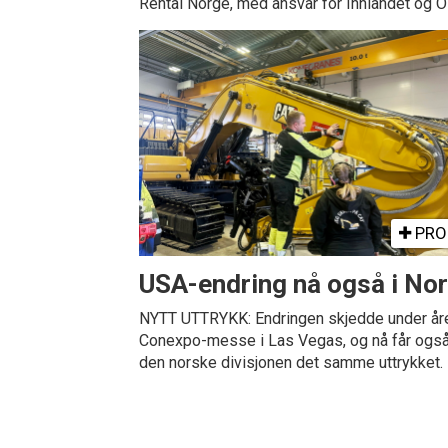
Rental Norge, med ansvar for Innlandet og 
PRO
USA-endring nå også i No
NYTT UTTRYKK: Endringen skjedde under år
Conexpo-messe i Las Vegas, og nå får ogs
den norske divisjonen det samme uttrykket.