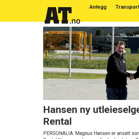
Anlegg
Transpor
Emne:
zeppelin
rental
Hansen ny utleieselge
Rental
PERSONALIA: Magnus Hansen er ansatt som 