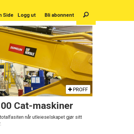
n Side
Logg ut
Bli abonnent
PROFF
 100 Cat-maskiner
alfasiten når utleieselskapet gjør sitt
.