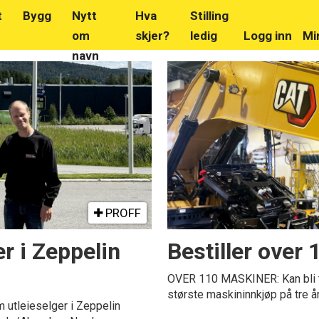
t
Bygg
Nytt
Hva
Stilling
om
skjer?
ledig
Logg inn
Mi
navn
PROFF
r i Zeppelin
Bestiller over
OVER 110 MASKINER: Kan bli tot
største maskininnkjøp på tre år
utleieselger i Zeppelin