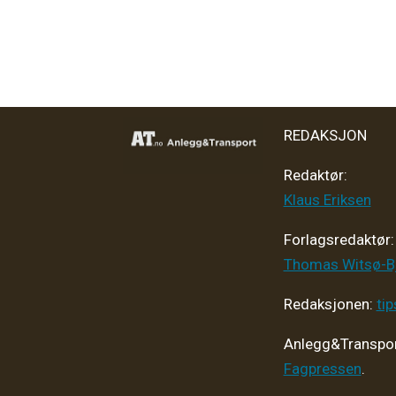
REDAKSJON
Redaktør:
Klaus Eriksen
Forlagsredaktør
:
Thomas Witsø-B
Redaksjonen:
ti
Anlegg&Transpor
Fagpressen
.