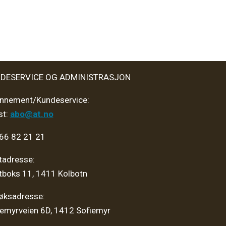
DESERVICE OG ADMINISTRASJON
nnement/Kundeservice:
st:
abo@at.no
 66 82 21 21
tadresse:
tboks 11, 1411 Kolbotn
øksadresse:
iemyrveien 6D, 1412 Sofiemyr