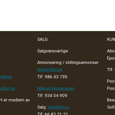
SALG
KUN
Salgsansvarlige:
Abo
Epo
Annonsering / stillingsannonser
André Berger
Tlf:
jølmer
Tlf: 986 43 739
Pos
ps@at.no
Marius Rønningsen
Pos
Tlf: 934 54 909
t er medlem av
Bes
Salg:
salg@at.no
Sof
Tlf: 66 82 21 21