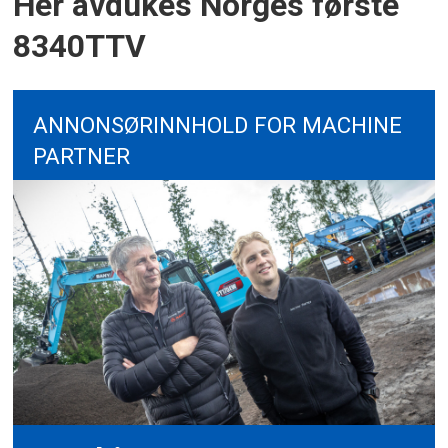
Her avdukes Norges første
8340TTV
ANNONSØRINNHOLD FOR MACHINE
PARTNER