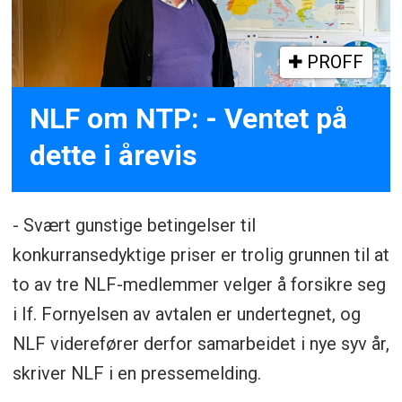
PROFF
NLF om NTP: - Ventet på
dette i årevis
- Svært gunstige betingelser til
konkurransedyktige priser er trolig grunnen til at
to av tre NLF-medlemmer velger å forsikre seg
i If. Fornyelsen av avtalen er undertegnet, og
NLF viderefører derfor samarbeidet i nye syv år,
skriver NLF i en pressemelding.