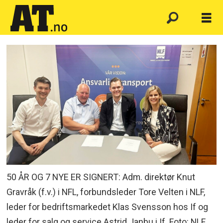
50 ÅR OG 7 NYE ER SIGNERT: Adm. direktør Knut
Gravråk (f.v.) i NFL, forbundsleder Tore Velten i NLF,
leder for bedriftsmarkedet Klas Svensson hos If og
leder for salg og service Astrid Janbu i If. Foto: NLF