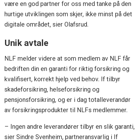
være en god partner for oss med tanke på den
• Vedlikeholdsverktøy i bilen er dekket med
hurtige utviklingen som skjer, ikke minst på det
40.000 kr
digitale området, sier Olafsrud.
• Annet fastmontert utstyr er dekket med
60.000 kr
Unik avtale
• Et sett ekstra dekk og felger dekkes mot
NLF melder videre at som medlem av NLF får
brann og tyveri
bedriften din en garanti for riktig forsikring og
kvalifisert, korrekt hjelp ved behov. If tilbyr
• Utvidet dekning for snøbrøyting – brudd
skadeforsikring, helseforsikring og
eller brekkasje på drivverk/kraftoverføring
pensjonsforsikring, og er i dag totalleverandør
av forsikringsprodukter til NLFs medlemmer.
• Vår beste forsikring for varebiler til
kaskopris
– Ingen andre leverandører tilbyr en slik garanti,
sier Sindre Svenheim, partneransvarlig i If
• NLF-ansvar – En ansvarspakke som