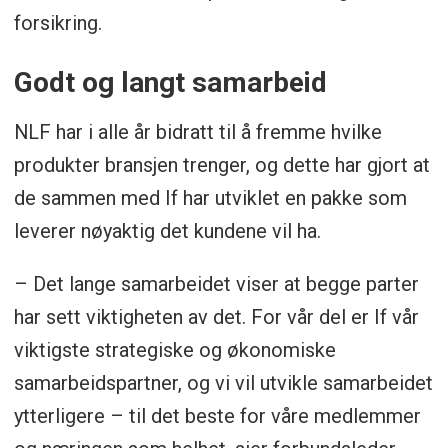
forsikring.
dekker de vanligste formene for
erstatningsansvar en transportør kan
Godt og langt samarbeid
komme opp i
NLF har i alle år bidratt til å fremme hvilke
• Løyvegaranti
produkter bransjen trenger, og dette har gjort at
de sammen med If har utviklet en pakke som
• If Aktiv Sikkerhet og Fair transport
leverer nøyaktig det kundene vil ha.
– Det lange samarbeidet viser at begge parter
har sett viktigheten av det. For vår del er If vår
viktigste strategiske og økonomiske
samarbeidspartner, og vi vil utvikle samarbeidet
ytterligere – til det beste for våre medlemmer