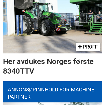
PROFF
Her avdukes Norges første
8340TTV
ANNONSØRINNHOLD FOR MACHINE
PARTNER