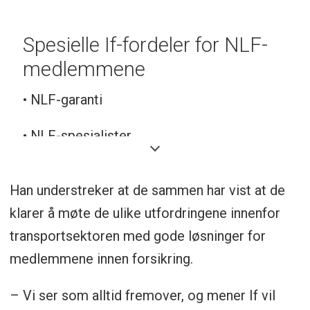
Spesielle If-fordeler for NLF-
medlemmene
• NLF-garanti
• NLF-spesialister
• Eget skadeutvalg
Han understreker at de sammen har vist at de
• Rabatt på bil og storbil på tariff
klarer å møte de ulike utfordringene innenfor
transportsektoren med gode løsninger for
• Bedre avbruddsdekning
medlemmene innen forsikring.
• Bagasje i bilen er dekket med 30.000 kr
– Vi ser som alltid fremover, og mener If vil