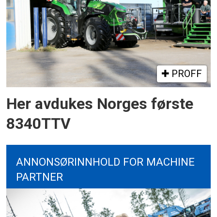
PROFF
Her avdukes Norges første
8340TTV
ANNONSØRINNHOLD FOR MACHINE
PARTNER