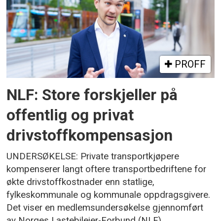
PROFF
NLF: Store forskjeller på
offentlig og privat
drivstoffkompensasjon
UNDERSØKELSE: Private transportkjøpere
kompenserer langt oftere transportbedriftene for
økte drivstoffkostnader enn statlige,
fylkeskommunale og kommunale oppdragsgivere.
Det viser en medlemsundersøkelse gjennomført
av Norges Lastebileier-Forbund (NLF).