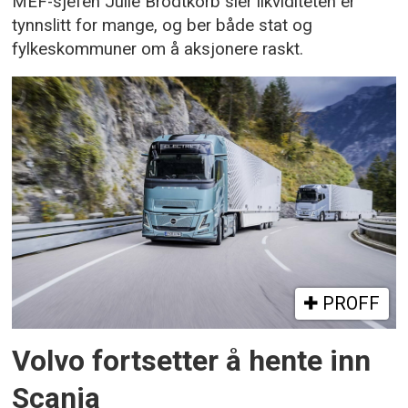
MEF-sjefen Julie Brodtkorb sier likviditeten er
tynnslitt for mange, og ber både stat og
fylkeskommuner om å aksjonere raskt.
PROFF
Volvo fortsetter å hente inn
Scania