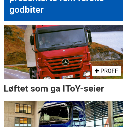
godbiter
PROFF
Løftet som ga IToY-seier