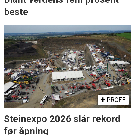
beste
PROFF
Steinexpo 2026 slår rekord
før åpning