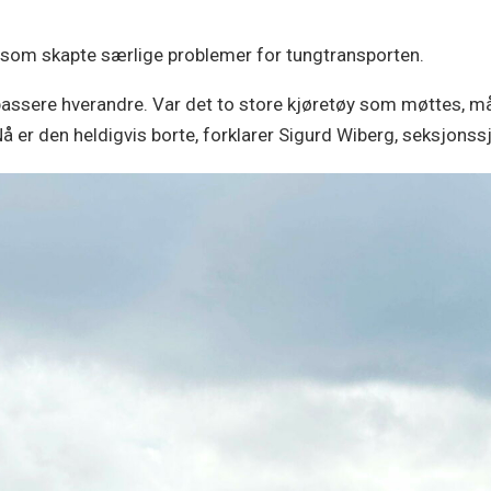
g som skapte særlige problemer for tungtransporten.
 passere hverandre. Var det to store kjøretøy som møttes, måt
 er den heldigvis borte, forklarer Sigurd Wiberg, seksjonss