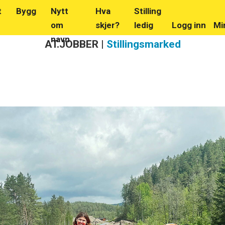
t
Bygg
Nytt
Hva
Stilling
om
skjer?
ledig
Logg inn
Mi
navn
AT.JOBBER |
Stillingsmarked