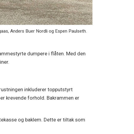
aas, Anders Buer Nordli og Espen Paulseth.
 rammestyrte dumpere i flåten. Med den
iner.
rustningen inkluderer topputstyrt
nder krevende forhold. Bakrammen er
astekasse og baklem. Dette er tiltak som