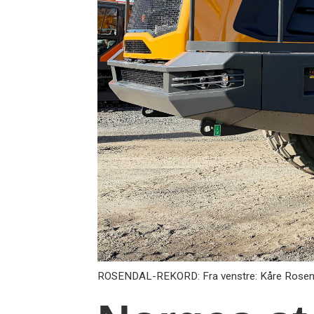
ROSENDAL-REKORD: Fra venstre: Kåre Rosendal