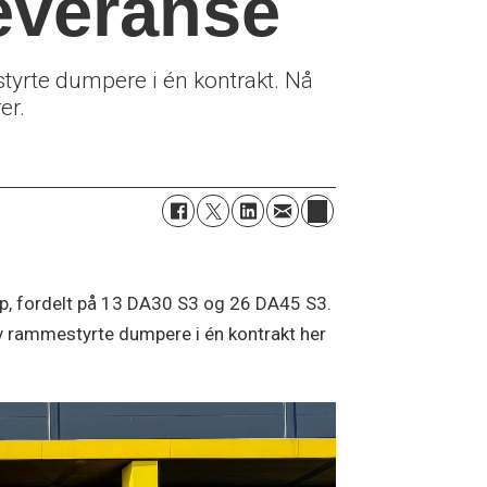
everanse
yrte dumpere i én kontrakt. Nå
er.
up, fordelt på 13 DA30 S3 og 26 DA45 S3.
av rammestyrte dumpere i én kontrakt her