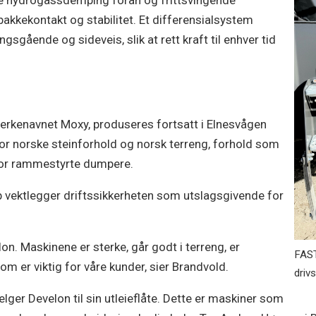
de hydrogassdemping foran og frittsvingende
akkekontakt og stabilitet. Et differensialsystem
gsgående og sideveis, slik at rett kraft til enhver tid
erkenavnet Moxy, produseres fortsatt i Elnesvågen
or norske steinforhold og norsk terreng, forhold som
for rammestyrte dumpere.
up vektlegger driftssikkerheten som utslagsgivende for
n. Maskinene er sterke, går godt i terreng, er
FAST
som er viktig for våre kunder, sier Brandvold.
drivs
velger Develon til sin utleieflåte. Dette er maskiner som