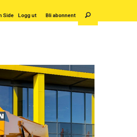
n Side
Logg ut
Bli abonnent