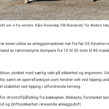
ser vi fra venstre: Kåre Rosendal, Pål Brandvold, Tor Anders Høg
rer innen utleie av anleggsmaskiner, har fra før 55 Develon
stand av rammestyrte dumpere fra 10 til 45 tonn til 85 mask
ition, utviklet med særlig vekt på sikkerhet og ergonomi. Ut
lte, samt en sperrefunksjon som hindrer velt ved tipping u
 stabilitet ved tipping i utfordrende terreng.
l for drivstoffpåfylling fra bakkeplan, Webasto, forsterket l
tid og driftssikkerhet i krevende anleggsdrift.