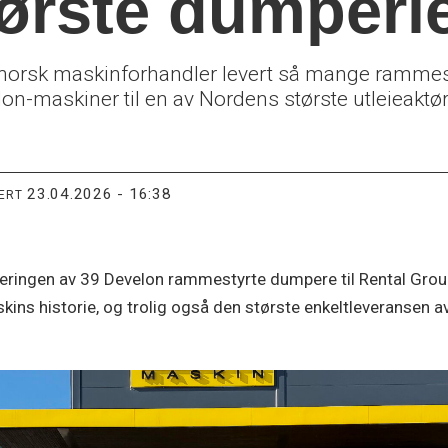
ørste dumperl
orsk maskinforhandler levert så mange rammest
on-maskiner til en av Nordens største utleieaktør
23.04.2026 - 16:38
TERT
everingen av 39 Develon rammestyrte dumpere til Rental Gro
kins historie, og trolig også den største enkeltleveransen 