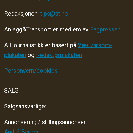
Redaksjonen:
tips@at.no
Anlegg&Transport er medlem av
Fagpressen
.
All journalistikk er basert på
Vær varsom-
plakaten
og
Redaktørplakaten
Personvern/cookies
SALG
Salgsansvarlige:
Annonsering / stillingsannonser
André Berger