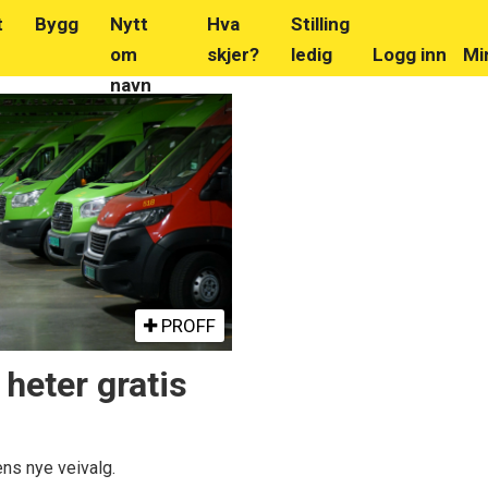
t
Bygg
Nytt
Hva
Stilling
om
skjer?
ledig
Logg inn
Mi
navn
PROFF
 heter gratis
ns nye veivalg.