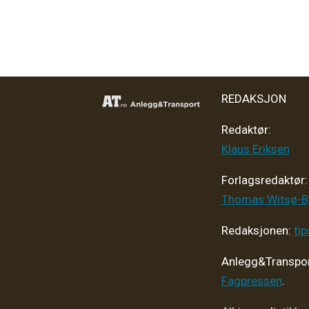
REDAKSJON
Redaktør:
Klaus Eriksen
Forlagsredaktør
:
Thomas Witsø-B
Redaksjonen:
ti
Anlegg&Transpor
Fagpressen
.