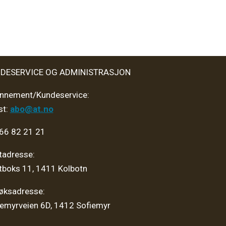
DESERVICE OG ADMINISTRASJON
nnement/Kundeservice:
st:
abo@at.no
 66 82 21 21
tadresse:
tboks 11, 1411 Kolbotn
øksadresse:
iemyrveien 6D, 1412 Sofiemyr