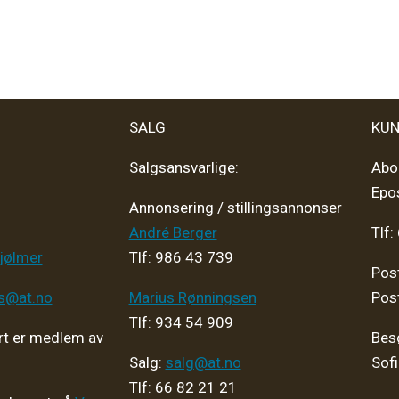
SALG
KUN
Salgsansvarlige:
Abo
Epo
Annonsering / stillingsannonser
André Berger
Tlf:
jølmer
Tlf: 986 43 739
Pos
ps@at.no
Marius Rønningsen
Pos
Tlf: 934 54 909
t er medlem av
Bes
Salg:
salg@at.no
Sof
Tlf: 66 82 21 21