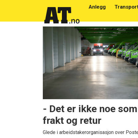
Anlegg
Transpor
Emne:
fagforbundet
post
og
finans
- Det er ikke noe som
frakt og retur
Glede i arbeidstakerorganisasjon over Poste