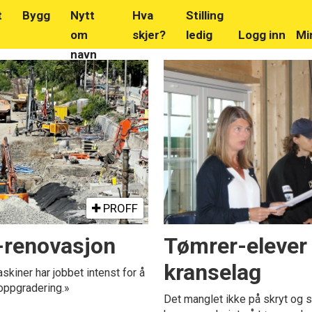
t
Bygg
Nytt
Hva
Stilling
om
skjer?
ledig
Logg inn
Mi
navn
PROFF
-renovasjon
Tømrer-elever f
kranselag
iner har jobbet intenst for å
oppgradering.»
Det manglet ikke på skryt og s