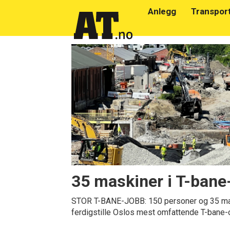
Anlegg
Transpor
Emne:
haandverkerne
as
35 maskiner i T-bane
STOR T-BANE-JOBB: 150 personer og 35 mask
ferdigstille Oslos mest omfattende T-bane-