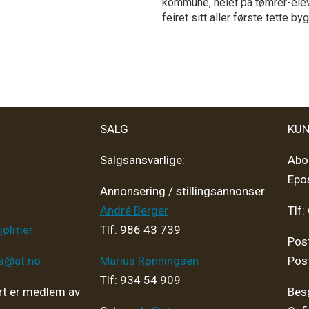
kommune, heiet på tømrer-el
feiret sitt aller første tette by
SALG
KUN
Salgsansvarlige:
Abo
Epo
Annonsering / stillingsannonser
André Berger
Tlf:
jølmer
Tlf: 986 43 739
Pos
ps@at.no
Marius Rønningsen
Pos
Tlf: 934 54 909
t er medlem av
Bes