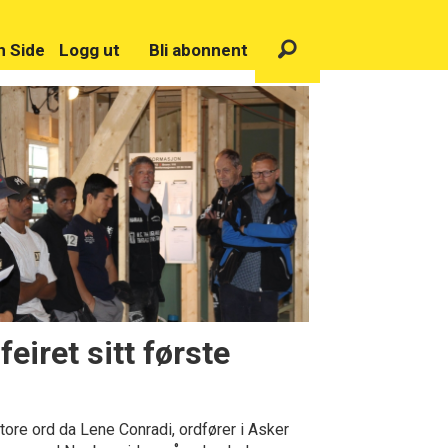
n Side
Logg ut
Bli abonnent
eiret sitt første
tore ord da Lene Conradi, ordfører i Asker