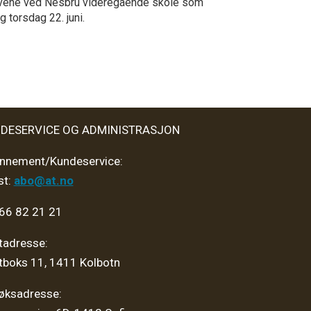
evene ved Nesbru videregående skole som
gg torsdag 22. juni.
DESERVICE OG ADMINISTRASJON
nnement/Kundeservice:
st:
abo@at.no
 66 82 21 21
tadresse:
tboks 11, 1411 Kolbotn
øksadresse: