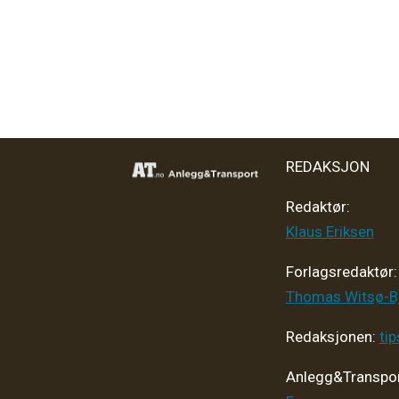
REDAKSJON
Redaktør:
Klaus Eriksen
Forlagsredaktør
:
Thomas Witsø-B
Redaksjonen:
ti
Anlegg&Transpor