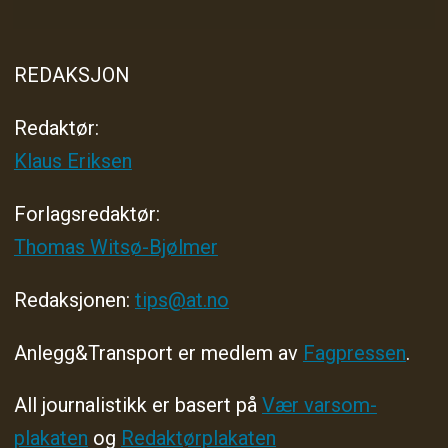
REDAKSJON
Redaktør:
Klaus Eriksen
Forlagsredaktør
:
Thomas Witsø-Bjølmer
Redaksjonen:
tips@at.no
Anlegg&Transport er medlem av
Fagpressen
.
All journalistikk er basert på
Vær varsom-
plakaten
og
Redaktørplakaten