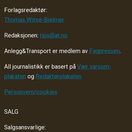
Forlagsredaktør
:
Thomas Witsø-Bjølmer
Redaksjonen:
tips@at.no
Anlegg&Transport er medlem av
Fagpressen
.
All journalistikk er basert på
Vær varsom-
plakaten
og
Redaktørplakaten
Personvern/cookies
SALG
Salgsansvarlige: