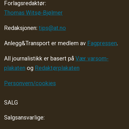
Forlagsredaktør
:
Thomas Witsø-Bjølmer
Redaksjonen:
tips@at.no
Anlegg&Transport er medlem av
Fagpressen
.
All journalistikk er basert på
Vær varsom-
plakaten
og
Redaktørplakaten
Personvern/cookies
SALG
Salgsansvarlige: