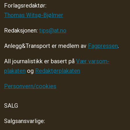
Forlagsredaktør
:
Thomas Witsø-Bjølmer
Redaksjonen:
tips@at.no
Anlegg&Transport er medlem av
Fagpressen
.
All journalistikk er basert på
Vær varsom-
plakaten
og
Redaktørplakaten
Personvern/cookies
SALG
Salgsansvarlige: