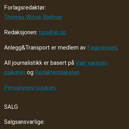
Forlagsredaktør
:
Thomas Witsø-Bjølmer
Redaksjonen:
tips@at.no
Anlegg&Transport er medlem av
Fagpressen
.
All journalistikk er basert på
Vær varsom-
plakaten
og
Redaktørplakaten
Personvern/cookies
SALG
Salgsansvarlige: