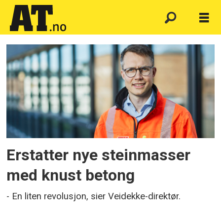
Emne:
veidekke
sirkulær
Erstatter nye steinmasser
med knust betong
- En liten revolusjon, sier Veidekke-direktør.