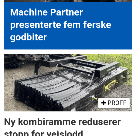
Machine Partner
presenterte fem ferske
godbiter
PROFF
Ny kombiramme reduserer
stopp for veislodd