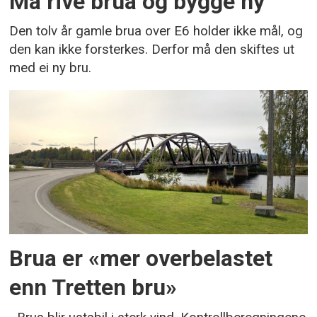
Må rive brua og bygge ny
Den tolv år gamle brua over E6 holder ikke mål, og
den kan ikke forsterkes. Derfor må den skiftes ut
med ei ny bru.
Brua er «mer overbelastet
enn Tretten bru»