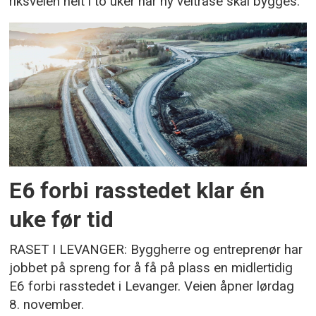
riksveien helt i to uker når ny veitrasé skal bygges.
E6 forbi rasstedet klar én
uke før tid
RASET I LEVANGER: Byggherre og entreprenør har
jobbet på spreng for å få på plass en midlertidig
E6 forbi rasstedet i Levanger. Veien åpner lørdag
8. november.