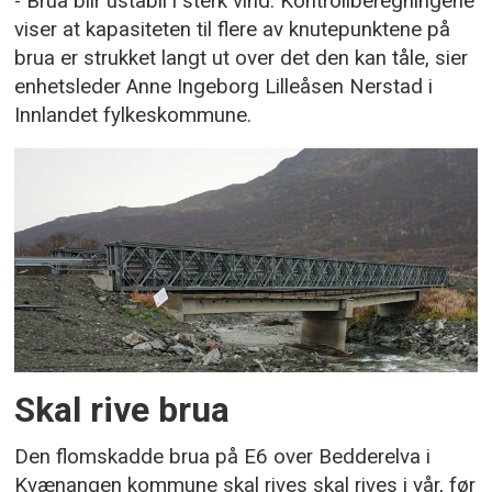
- Brua blir ustabil i sterk vind. Kontrollberegningene
viser at kapasiteten til flere av knutepunktene på
brua er strukket langt ut over det den kan tåle, sier
enhetsleder Anne Ingeborg Lilleåsen Nerstad i
Innlandet fylkeskommune.
Skal rive brua
Den flomskadde brua på E6 over Bedderelva i
Kvænangen kommune skal rives skal rives i vår, før