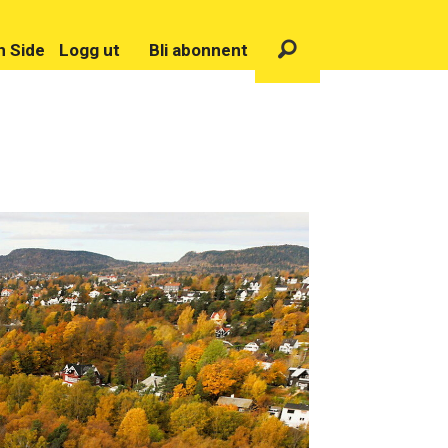
n Side
Logg ut
Bli abonnent