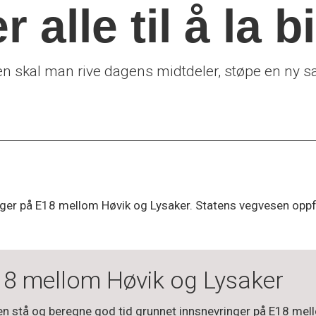
 alle til å la b
 skal man rive dagens midtdeler, støpe en ny sam
er på E18 mellom Høvik og Lysaker. Statens vegvesen oppford
18 mellom Høvik og Lysaker
ilen stå og beregne god tid grunnet innsnevringer på E18 mel