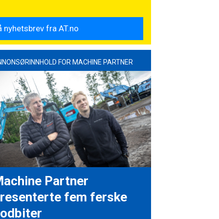
NNONSØRINNHOLD FOR MACHINE PARTNER
achine Partner
resenterte fem ferske
odbiter