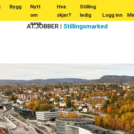
t
Bygg
Nytt
Hva
Stilling
om
skjer?
ledig
Logg inn
Mi
navn
AT.JOBBER |
Stillingsmarked