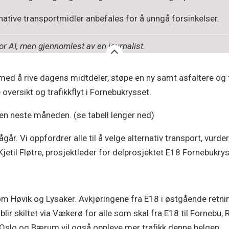
ternative transportmidler anbefales for å unngå forsinkelser.
 AI, men gjennomlest av en journalist.
med å rive dagens midtdeler, støpe en ny samt asfaltere og 
e oversikt og trafikkflyt i Fornebukrysset.
den neste måneden. (se tabell lenger ned)
går. Vi oppfordrer alle til å velge alternativ transport, vurde
 Kjetil Fløtre, prosjektleder for delprosjektet E18 Fornebukr
om Høvik og Lysaker. Avkjøringene fra E18 i østgående retni
ir skiltet via Vækerø for alle som skal fra E18 til Fornebu, 
 Oslo og Bærum vil også oppleve mer trafikk denne helgen.