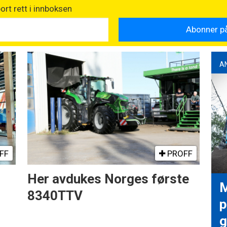
rt rett i innboksen
A
FF
PROFF
Her avdukes Norges første
M
8340TTV
p
g