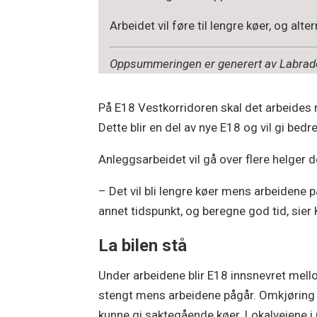
Arbeidet vil føre til lengre køer, og al
Oppsummeringen er generert av Labrador
På E18 Vestkorridoren skal det arbeides 
Dette blir en del av nye E18 og vil gi bedr
Anleggsarbeidet vil gå over flere helger 
– Det vil bli lengre køer mens arbeidene på
annet tidspunkt, og beregne god tid, sier
La bilen stå
Under arbeidene blir E18 innsnevret mell
stengt mens arbeidene pågår. Omkjøring bl
kunne gi saktegående køer. Lokalveiene i