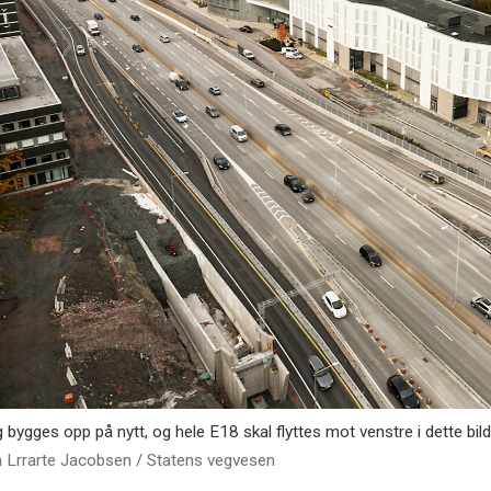
gges opp på nytt, og hele E18 skal flyttes mot venstre i dette bildet
n Lrrarte Jacobsen / Statens vegvesen