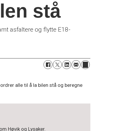
ilen stå
t asfaltere og flytte E18-
rer alle til å la bilen stå og beregne
lom Høvik og Lysaker.