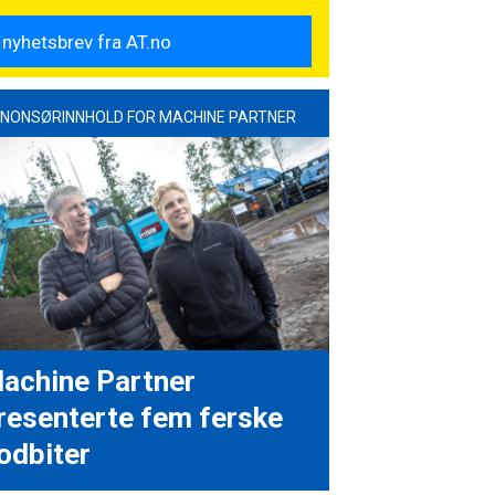
NONSØRINNHOLD FOR MACHINE PARTNER
achine Partner
resenterte fem ferske
odbiter