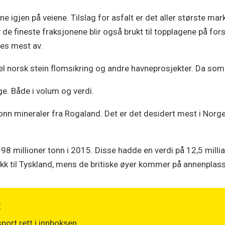
ne igjen på veiene. Tilslag for asfalt er det aller største mar
de fineste fraksjonene blir også brukt til topplagene på forskj
es mest av.
 norsk stein flomsikring og andre havneprosjekter. Da som r
ge. Både i volum og verdi.
 tonn mineraler fra Rogaland. Det er det desidert mest i Nor
98 millioner tonn i 2015. Disse hadde en verdi på 12,5 milli
ukk til Tyskland, mens de britiske øyer kommer på annenplass
t
port rett i innboksen