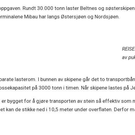
ppgaven. Rundt 30.000 tonn laster Beltnes og søsterskipene. 
0 terminalene Mibau har langs Østersjøen og Nordsjøen.
REISE
av puk
parate lasterom. I bunnen av skipene går det to transportb
lossekapasitet på 3000 tonn i timen. Når skipene lastes på J
 er bygget for å gjøre transporten av stein så effektiv som
et kan de stikke ned i 10,5 meter under overflaten. Derfor må