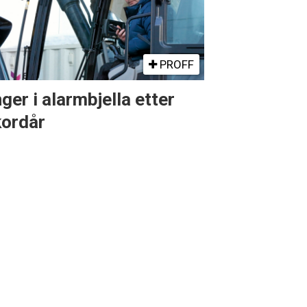
PROFF
ger i alarmbjella etter
kordår