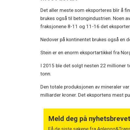
Det aller meste som eksporteres blir å fin
brukes også til betongindustrien. Noen av 
fraksjonene 8-11 og 11-16 det eksporter
Nedover på kontinentet brukes også en del
Stein er en enorm eksportartikkel fra Nor
I 2015 ble det solgt nesten 22 millioner
tonn.
Den totale produksjonen av mineraler var 
milliarder kroner. Det eksportens mest p
Meld deg på nyhetsbreve
Få de siste sakene fra Anleggg&Trans