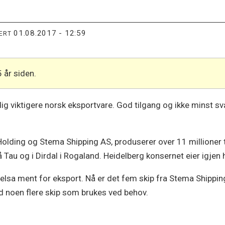
01.08.2017 - 12:59
TERT
5 år siden.
dig viktigere norsk eksportvare. God tilgang og ikke minst sv
olding og Stema Shipping AS, produserer over 11 millioner ton
 Tau og i Dirdal i Rogaland. Heidelberg konsernet eier igjen
 Jelsa ment for eksport. Nå er det fem skip fra Stema Shippi
med noen flere skip som brukes ved behov.