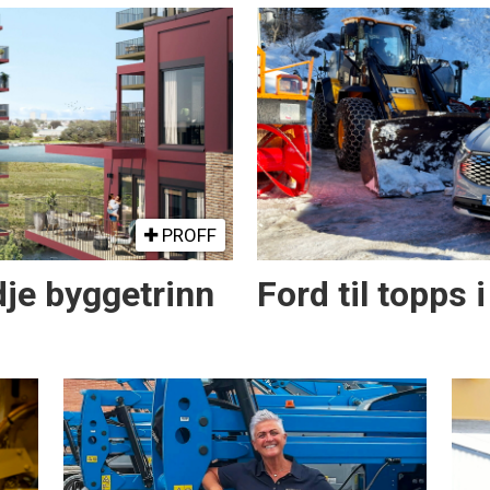
PROFF
dje byggetrinn
Ford til topps i 