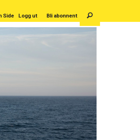
n Side
Logg ut
Bli abonnent