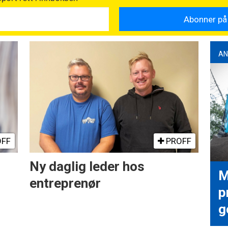
AN
FF
PROFF
Ny daglig leder hos
M
entreprenør
p
g