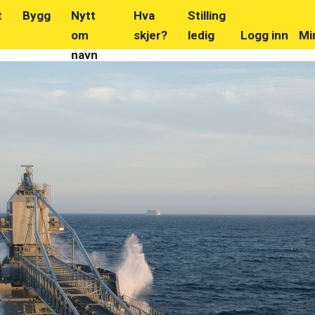
t
Bygg
Nytt
Hva
Stilling
om
skjer?
ledig
Logg inn
Mi
navn