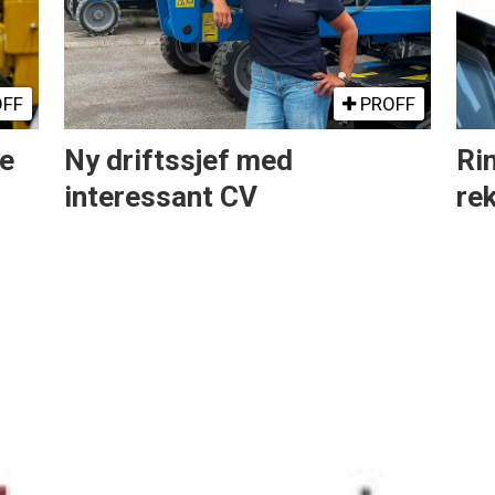
FF
PROFF
ne
Ny driftssjef med
Rin
interessant CV
re