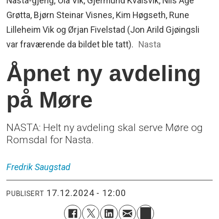
Nasta-gjeng; Ola Vik, Gjermund Kvalsvik, Nils Åge
Grøtta, Bjørn Steinar Visnes, Kim Høgseth, Rune
Lilleheim Vik og Ørjan Fivelstad (Jon Arild Gjøingsli
var fraværende da bildet ble tatt).
Nasta
Åpnet ny avdeling
på Møre
NASTA: Helt ny avdeling skal serve Møre og
Romsdal for Nasta.
Fredrik
Saugstad
17.12.2024 - 12:00
PUBLISERT