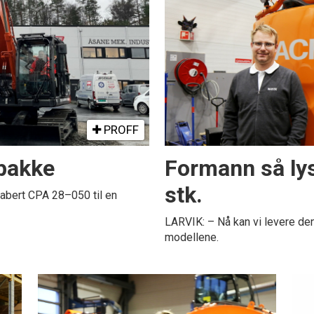
PROFF
 pakke
Formann så lys
stk.
abert CPA 28–050 til en
LARVIK: – Nå kan vi levere den
modellene.