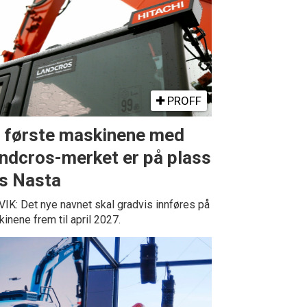
PROFF
 første maskinene med
ndcros-merket er på plass
s Nasta
IK: Det nye navnet skal gradvis innføres på
inene frem til april 2027.