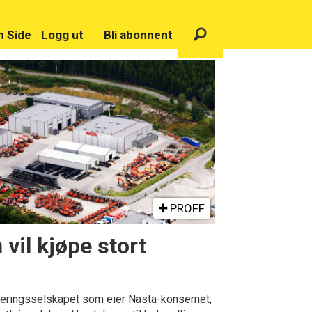
n Side
Logg ut
Bli abonnent
PROFF
vil kjøpe stort
eringsselskapet som eier Nasta-konsernet,