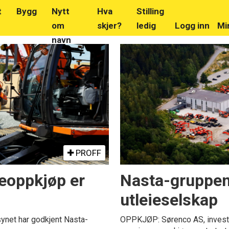
t
Bygg
Nytt
Hva
Stilling
om
skjer?
ledig
Logg inn
Mi
navn
PROFF
eoppkjøp er
Nasta-gruppen 
utleieselskap
net har godkjent Nasta-
OPPKJØP: Sørenco AS, invest