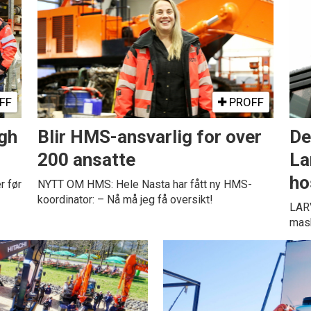
FF
PROFF
igh
Blir HMS-ansvarlig for over
De
200 ansatte
La
ho
 før
NYTT OM HMS: Hele Nasta har fått ny HMS-
koordinator: – Nå må jeg få oversikt!
LARV
mask