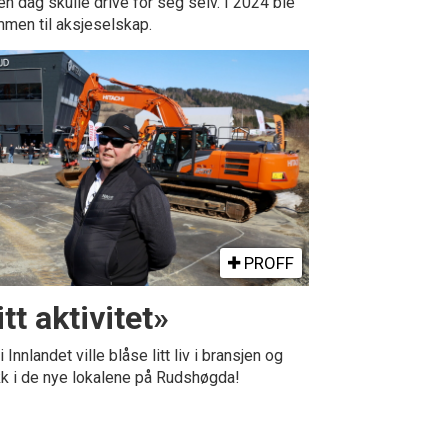
en dag skulle drive for seg selv. I 2024 ble
men til aksjeselskap.
PROFF
tt aktivitet»
nlandet ville blåse litt liv i bransjen og
ykk i de nye lokalene på Rudshøgda!