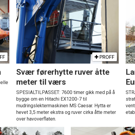
FF
PROFF
n
Svær førerhytte ruver åtte
La
meter til værs
Eu
elle
SPESIALTILPASSET: 7600 timer gikk med på å
STRA
bygge om en Hitachi EX1200-7 til
stra
mudringslektermaskinen MS Caesar. Hytta er
vent
hevet 3,5 meter ekstra og ruver cirka åtte meter
etab
over havoverflaten.