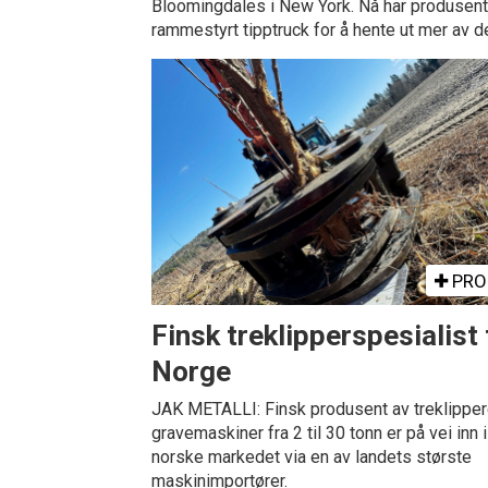
Bloomingdales i New York. Nå har produsente
rammestyrt tipptruck for å hente ut mer av d
PRO
Finsk treklipperspesialist t
Norge
JAK METALLI: Finsk produsent av treklippere
gravemaskiner fra 2 til 30 tonn er på vei inn i
norske markedet via en av landets største
maskinimportører.