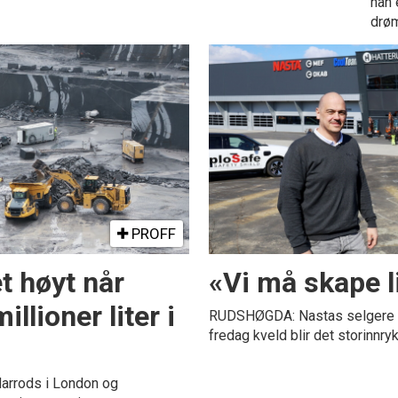
han 
drøm
PROFF
t høyt når
«Vi må skape li
llioner liter i
RUDSHØGDA: Nastas selgere i In
fredag kveld blir det storinnr
Harrods i London og