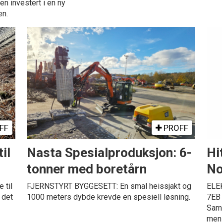
n investert i en ny
en.
FF
PROFF
il
Nasta Spesialproduksjon: 6-
Hi
tonner med boretårn
No
 til
FJERNSTYRT BYGGESETT: En smal heissjakt og
ELEK
 det
1000 meters dybde krevde en spesiell løsning.
7EB 
Samm
men 