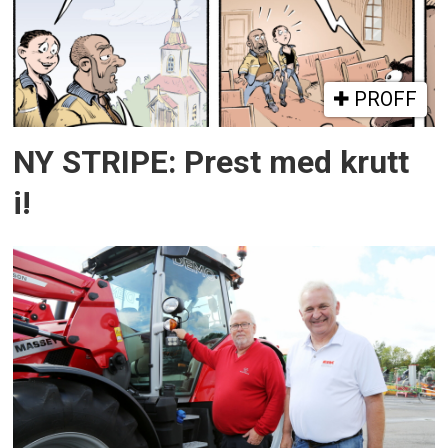
PROFF
NY STRIPE: Prest med krutt
i!