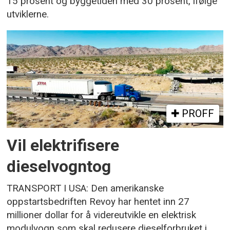
15 prosent og byggetiden med 30 prosent, ifølge
utviklerne.
PROFF
Vil elektrifisere
dieselvogntog
TRANSPORT I USA: Den amerikanske
oppstartsbedriften Revoy har hentet inn 27
millioner dollar for å videreutvikle en elektrisk
modulvogn som skal redusere dieselforbruket i