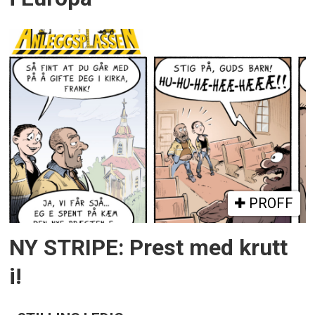
PROFF
NY STRIPE: Prest med krutt
i!