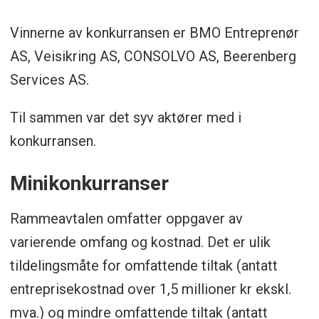
Avtalen inkluderer både små og store
oppdrag, med miljøkrav som
Vinnerne av konkurransen er BMO Entreprenør
lavkarbonbetong og utslippsfrie kjøretøy
AS, Veisikring AS, CONSOLVO AS, Beerenberg
for personelltransport.
Services AS.
Til sammen var det syv aktører med i
Oppsummeringen er generert av Labrador
konkurransen.
AI, men gjennomlest av en journalist.
Minikonkurranser
Rammeavtalen omfatter oppgaver av
varierende omfang og kostnad. Det er ulik
tildelingsmåte for omfattende tiltak (antatt
entreprisekostnad over 1,5 millioner kr ekskl.
mva.) og mindre omfattende tiltak (antatt