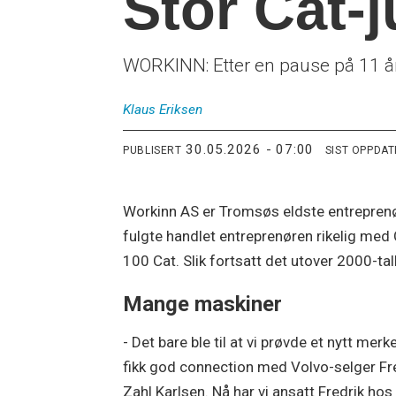
Stor Cat-
WORKINN: Etter en pause på 11 år,
Klaus
Eriksen
30.05.2026 - 07:00
PUBLISERT
SIST OPPDA
Workinn AS er Tromsøs eldste entreprenør
fulgte handlet entreprenøren rikelig med C
100 Cat. Slik fortsatt det utover 2000-ta
Mange maskiner
- Det bare ble til at vi prøvde et nytt merk
fikk god connection med Volvo-selger Fr
Zahl Karlsen. Nå har vi ansatt Fredrik hos