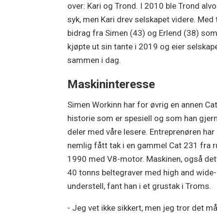
over: Kari og Trond. I 2010 ble Trond alvo
syk, men Kari drev selskapet videre. Med
bidrag fra Simen (43) og Erlend (38) so
kjøpte ut sin tante i 2019 og eier selskap
sammen i dag.
Maskininteresse
Simen Workinn har for øvrig en annen Cat
historie som er spesiell og som han gjer
deler med våre lesere. Entreprenøren har
nemlig fått tak i en gammel Cat 231 fra 
1990 med V8-motor. Maskinen, også det
40 tonns beltegraver med high and wide-
understell, fant han i et grustak i Troms.
- Jeg vet ikke sikkert, men jeg tror det m