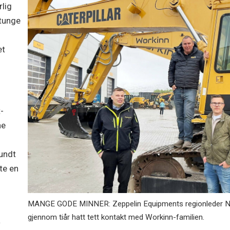
rlig
 tunge
m
et
-
ne
rundt
te en
MANGE GODE MINNER: Zeppelin Equipments regionleder Nord-
gjennom tiår hatt tett kontakt med Workinn-familien.
å