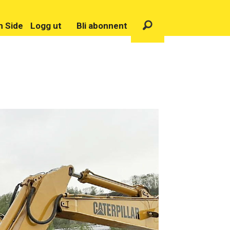
n Side
Logg ut
Bli abonnent