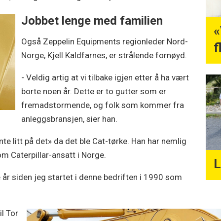
Jobbet lenge med familien
«
Også Zeppelin Equipments regionleder Nord-
f
Norge, Kjell Kaldfarnes, er strålende fornøyd.
- Veldig artig at vi tilbake igjen etter å ha vært
borte noen år. Dette er to gutter som er
fremadstormende, og folk som kommer fra
anleggsbransjen, sier han.
nte litt på det» da det ble Cat-tørke. Han har nemlig
m Caterpillar-ansatt i Norge.
L
e år siden jeg startet i denne bedriften i 1990 som
il Tor