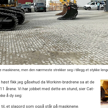
 maskinene, men den nærmeste strekker seg i tillegg et stykke leng
jor høst fikk jeg gåsehud da Workinn-brødrene sa at de
11 årene. Vi har jobbet med dette en stund, sier Cat-
kke å dy seg:
 til, et slagord som også står på maskinene.