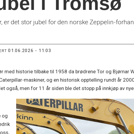
jubel i Tromsø
 er det stor jubel for den norske Zeppelin-forhan
01.06.2026 - 11:03
TERT
 med historie tilbake til 1958 da brødrene Tor og Bjørnar W
aterpillar-maskiner, og en historisk opptelling rundt år 2000
llet også, men for 11 år siden ble det stopp på innkjøp av ny
e og
edrik
 oss,