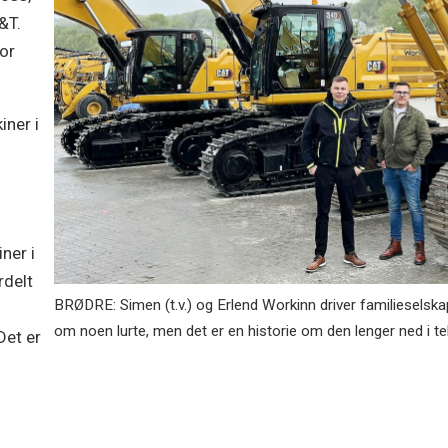
&T.
or
iner i
ner i
rdelt
BRØDRE: Simen (t.v.) og Erlend Workinn driver familieselsk
om noen lurte, men det er en historie om den lenger ned i te
Det er