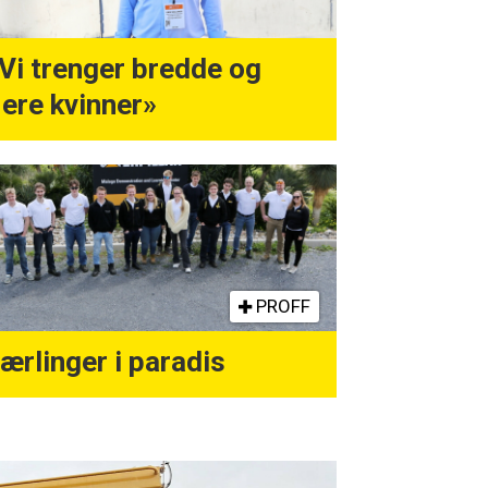
Vi trenger bredde og
lere kvinner»
PROFF
ærlinger i paradis