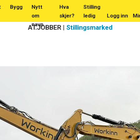
t
Bygg
Nytt
Hva
Stilling
om
skjer?
ledig
Logg inn
Mi
navn
AT.JOBBER |
Stillingsmarked