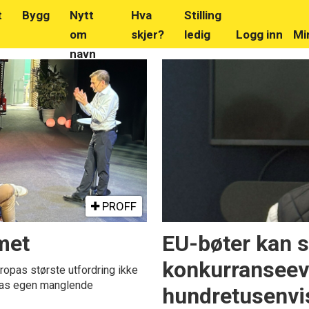
t
Bygg
Nytt
Hva
Stilling
om
skjer?
ledig
Logg inn
Mi
navn
PROFF
met
EU-bøter kan 
konkurranseev
ropas største utfordring ikke
opas egen manglende
hundretusenvis