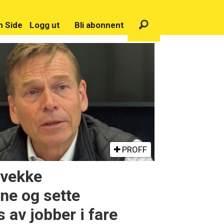
n Side
Logg ut
Bli abonnent
PROFF
svekke
ne og sette
 av jobber i fare