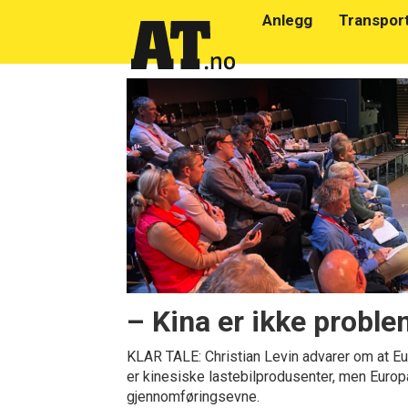
Anlegg
Transpor
Emne:
christian
levin
– Kina er ikke proble
KLAR TALE: Christian Levin advarer om at Eu
er kinesiske lastebilprodusenter, men Eur
gjennomføringsevne.