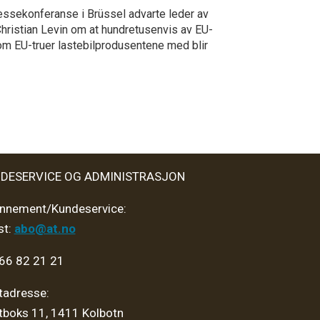
ssekonferanse i Brüssel advarte leder av
Christian Levin om at hundretusenvis av EU-
som EU-truer lastebilprodusentene med blir
DESERVICE OG ADMINISTRASJON
nnement/Kundeservice:
st:
abo@at.no
 66 82 21 21
tadresse:
tboks 11, 1411 Kolbotn