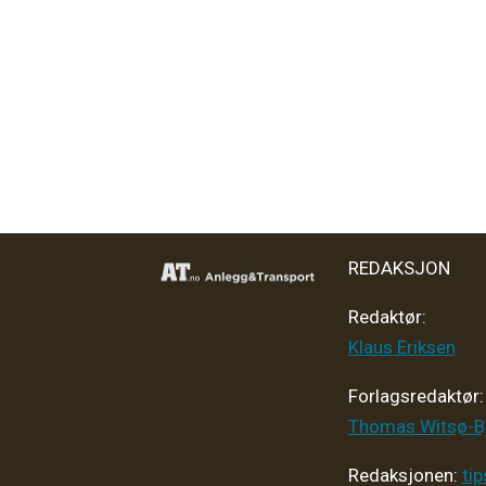
REDAKSJON
Redaktør:
Klaus Eriksen
Forlagsredaktør
:
Thomas Witsø-B
Redaksjonen:
ti