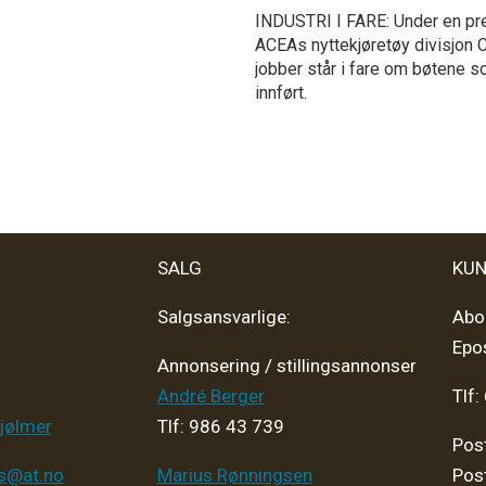
INDUSTRI I FARE: Under en pre
ACEAs nyttekjøretøy divisjon 
jobber står i fare om bøtene 
innført.
SALG
KUN
Salgsansvarlige:
Abo
Epo
Annonsering / stillingsannonser
André Berger
Tlf:
jølmer
Tlf: 986 43 739
Pos
ps@at.no
Marius Rønningsen
Pos