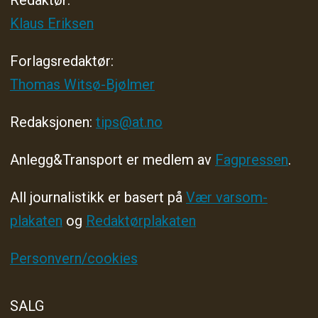
Redaktør:
Klaus Eriksen
Forlagsredaktør
:
Thomas Witsø-Bjølmer
Redaksjonen:
tips@at.no
Anlegg&Transport er medlem av
Fagpressen
.
All journalistikk er basert på
Vær varsom-
plakaten
og
Redaktørplakaten
Personvern/cookies
SALG