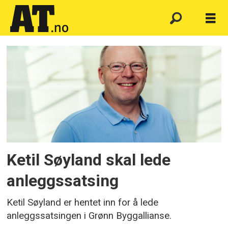
Emne:
grønn
byggallianse
Ketil Søyland skal lede
anleggssatsing
Ketil Søyland er hentet inn for å lede
anleggssatsingen i Grønn Byggallianse.