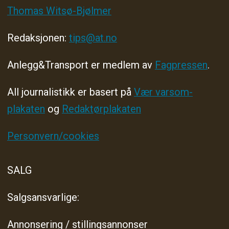
Thomas Witsø-Bjølmer
Redaksjonen:
tips@at.no
Anlegg&Transport er medlem av
Fagpressen
.
All journalistikk er basert på
Vær varsom-
plakaten
og
Redaktørplakaten
Personvern/cookies
SALG
Salgsansvarlige:
Annonsering / stillingsannonser