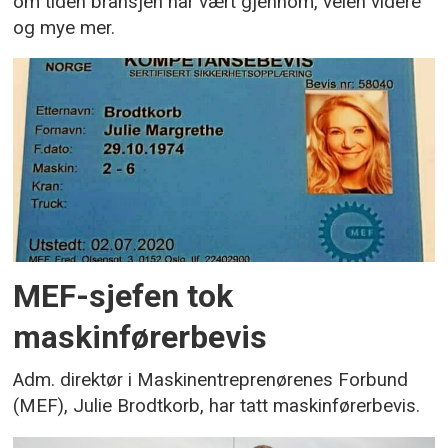
om tiden bransjen har vært gjennom, veien videre
og mye mer.
MEF-sjefen tok
maskinførerbevis
Adm. direktør i Maskinentreprenørenes Forbund
(MEF), Julie Brodtkorb, har tatt maskinførerbevis.