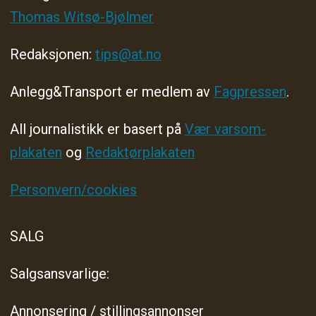
Thomas Witsø-Bjølmer
Redaksjonen:
tips@at.no
Anlegg&Transport er medlem av
Fagpressen
.
All journalistikk er basert på
Vær varsom-
plakaten
og
Redaktørplakaten
Personvern/cookies
SALG
Salgsansvarlige:
Annonsering / stillingsannonser