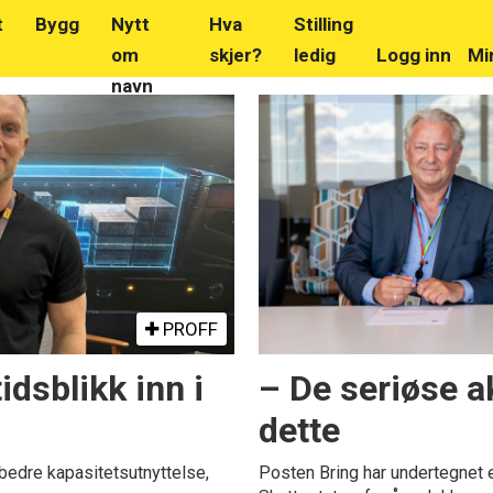
t
Bygg
Nytt
Hva
Stilling
om
skjer?
ledig
Logg inn
Mi
navn
PROFF
idsblikk inn i
– De seriøse a
dette
 bedre kapasitetsutnyttelse,
Posten Bring har undertegnet