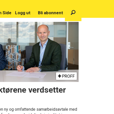
n Side
Logg ut
Bli abonnent
PROFF
ktørene verdsetter
 en ny og omfattende samarbeidsavtale med