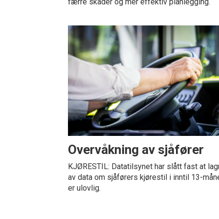
færre skader og mer effektiv planlegging.
Overvåkning av sjåfører
KJØRESTIL: Datatilsynet har slått fast at lag
av data om sjåførers kjørestil i inntil 13-må
er ulovlig.