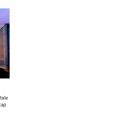
tale
kap.