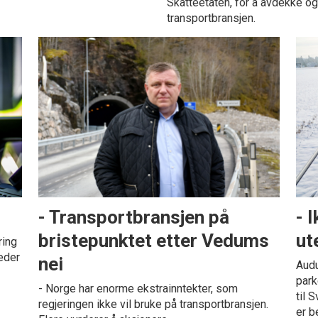
Skatteetaten, for å avdekke og
transportbransjen.
- Transportbransjen på
- 
bristepunktet etter Vedums
ut
ring
neder
nei
Audu
park
- Norge har enorme ekstrainntekter, som
til 
regjeringen ikke vil bruke på transportbransjen.
er b