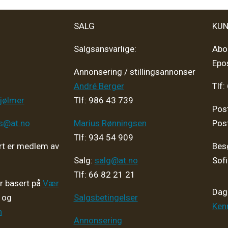
SALG
KUN
Salgsansvarlige:
Abo
Epo
Annonsering / stillingsannonser
André Berger
Tlf:
jølmer
Tlf: 986 43 739
Pos
ps@at.no
Marius Rønningsen
Pos
Tlf: 934 54 909
t er medlem av
Bes
Salg:
salg@at.no
Sof
Tlf: 66 82 21 21
er basert på
Vær
Dagl
og
Salgsbetingelser
Ken
n
Annonsering