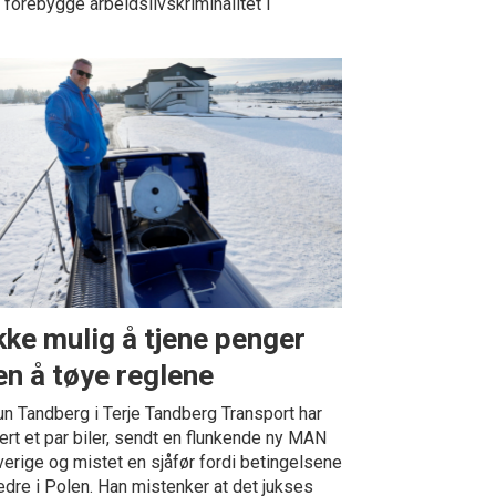
 forebygge arbeidslivskriminalitet i
Ikke mulig å tjene penger
en å tøye reglene
n Tandberg i Terje Tandberg Transport har
ert et par biler, sendt en flunkende ny MAN
Sverige og mistet en sjåfør fordi betingelsene
edre i Polen. Han mistenker at det jukses