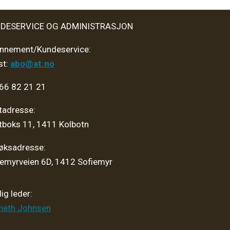
DESERVICE OG ADMINISTRASJON
nnement/Kundeservice:
st:
abo@at.no
 66 82 21 21
tadresse:
tboks 11, 1411 Kolbotn
øksadresse:
iemyrveien 6D, 1412 Sofiemyr
ig leder:
neth Johnsen