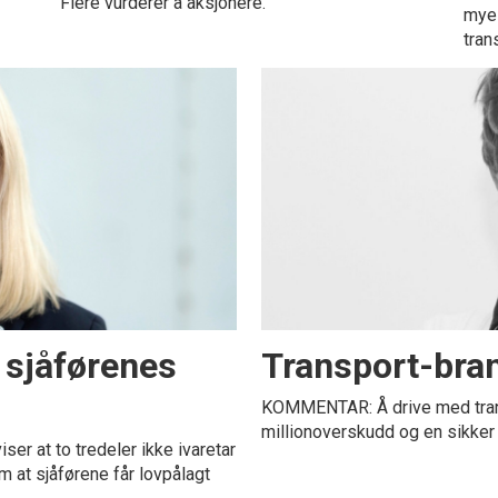
Flere vurderer å aksjonere.
mye 
tran
e sjåførenes
Transport-bran
KOMMENTAR: Å drive med tran
millionoverskudd og en sikker 
iser at to tredeler ikke ivaretar
om at sjåførene får lovpålagt