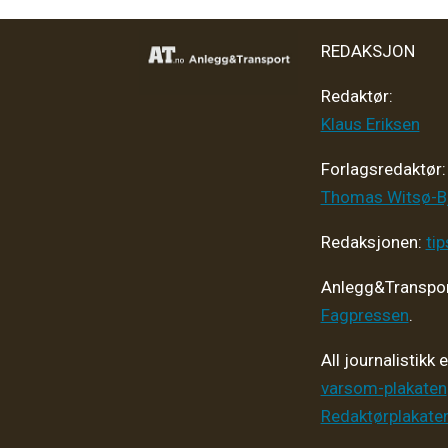
REDAKSJON
Redaktør:
Klaus Eriksen
Forlagsredaktør
:
Thomas Witsø-B
Redaksjonen:
ti
Anlegg&Transpor
Fagpressen
.
All journalistikk 
varsom-plakaten
Redaktørplakate