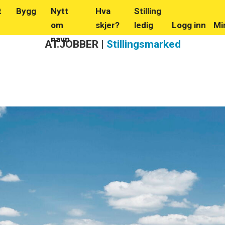
t
Bygg
Nytt
Hva
Stilling
om
skjer?
ledig
Logg inn
Mi
navn
AT.JOBBER |
Stillingsmarked