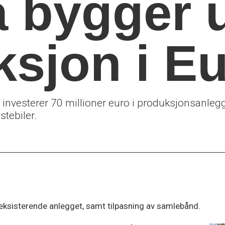
 bygger u
ksjon i E
vesterer 70 millioner euro i produksjonsanlegget
stebiler.
 eksisterende anlegget, samt tilpasning av samlebånd.