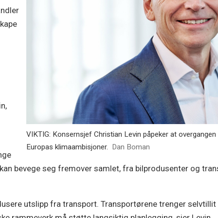
andler
skape
n,
VIKTIG: Konsernsjef Christian Levin påpeker at overgangen til
Europas klimaambisjoner.
Dan Boman
enge
kan bevege seg fremover samlet, fra bilprodusenter og trans
sere utslipp fra transport. Transportørene trenger selvtillit t
ske rammeverk må støtte langsiktig planlegging, sier Levin.