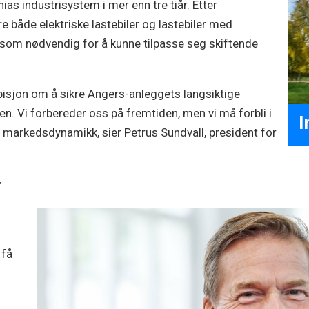
ias industrisystem i mer enn tre tiår. Etter
 både elektriske lastebiler og lastebiler med
 som nødvendig for å kunne tilpasse seg skiftende
bisjon om å sikre Angers-anleggets langsiktige
ten. Vi forbereder oss på fremtiden, men vi må forbli i
I
g markedsdynamikk, sier Petrus Sundvall, president for
r
 få