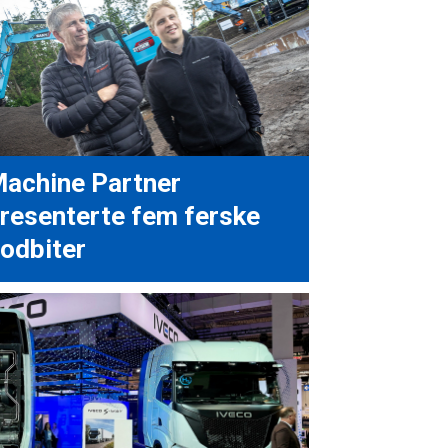
achine Partner
resenterte fem ferske
odbiter