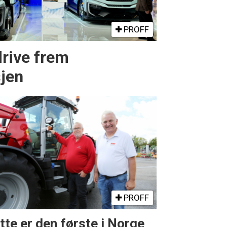
PROFF
drive frem
sjen
PROFF
tte er den første i Norge