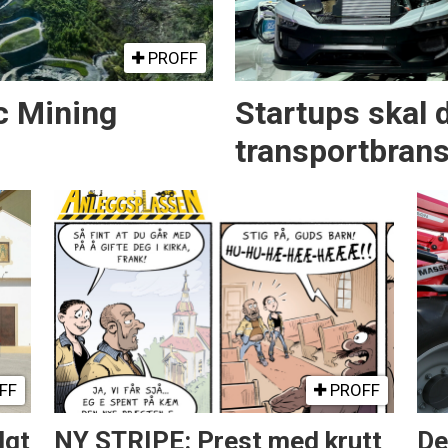
PROFF
c Mining
Startups skal 
transportbran
FF
PROFF
lgt
NY STRIPE: Prest med krutt
De