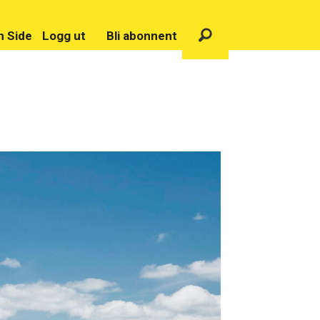
n Side
Logg ut
Bli abonnent