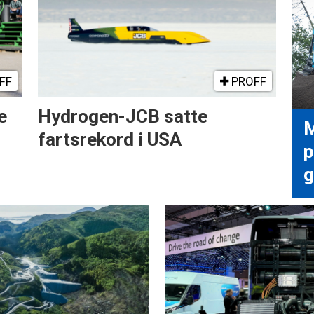
FF
PROFF
e
Hydrogen-JCB satte
M
fartsrekord i USA
p
g