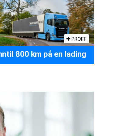
PROFF
nntil 800 km på en lading