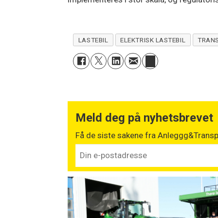
LASTEBIL
ELEKTRISK LASTEBIL
TRAN
Meld deg på nyhetsbrevet
Få de siste sakene fra Anleggg&Transpo