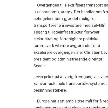
– Overgangen til elektrifisert transport h
ikke bare om kjøretøy. Det handler om å 
betingelser som gjør det mulig for
transportørene å investere med selvtillit.
Tilgang til ladeinfrastruktur, fornybar
elektrisitet og forutsigbare politiske
rammeverk vil være avgjørende for å
akselerere overgangen, sier Christian Levi
president og administrerende direktør i
Scania.
Levin peker på at varig fremgang vil avh
av hvor raskt hele transportøkosystemet 
beslutningstakere.
– Europa har satt ambisiøse mål for å redu
implementeres i stor skala, og regulatori