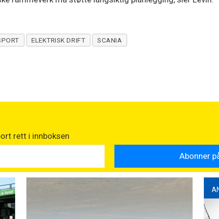
SPORT
ELEKTRISK DRIFT
SCANIA
rt rett i innboksen
A