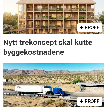
PROFF
Nytt trekonsept skal kutte
byggekostnadene
PROFF