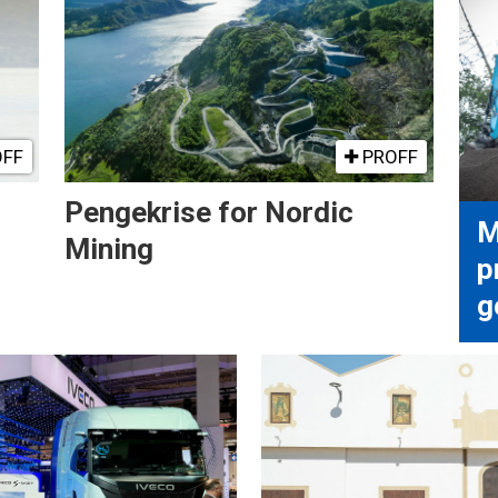
FF
PROFF
Pengekrise for Nordic
M
Mining
p
g