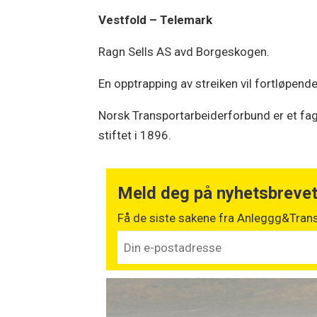
Vestfold – Telemark
Ragn Sells AS avd Borgeskogen.
En opptrapping av streiken vil fortløpende
Norsk Transportarbeiderforbund er et fag
stiftet i 1896.
Meld deg på nyhetsbreve
Få de siste sakene fra Anleggg&Trans