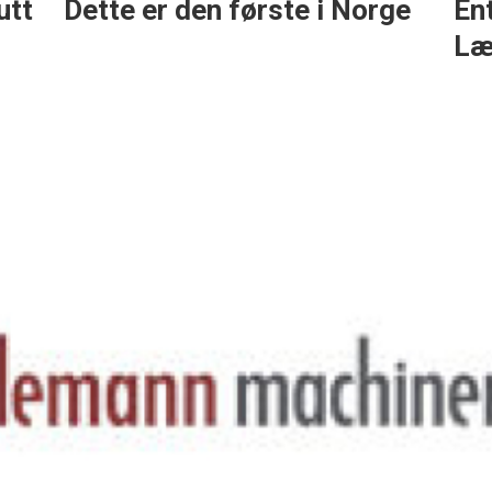
utt
Dette er den første i Norge
En
Læ