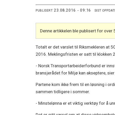
23.08.2016 - 09:16
PUBLISERT
SIST OPPDA
Denne artikkelen ble publisert for over 
Totalt er det varslet til Riksmekleren at 
2016. Meklingsfristen er satt til klokken
- Norsk Transportarbeiderforbund er innsti
bransjerådet for Miljø kan akseptere, si
Partene kom ikke frem til en løsning i or
sammen tidligere i sommer.
- Minstelønna er et viktig verktøy for å 
Det er gitt varsel om at disse virksomhet