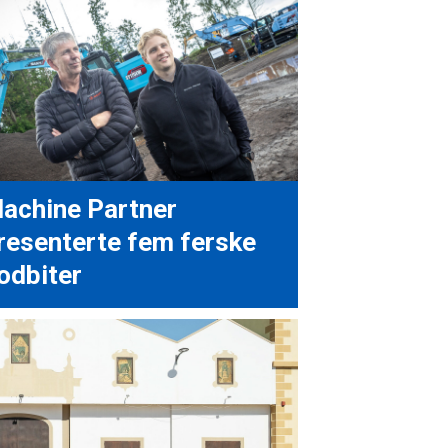
achine Partner
resenterte fem ferske
odbiter