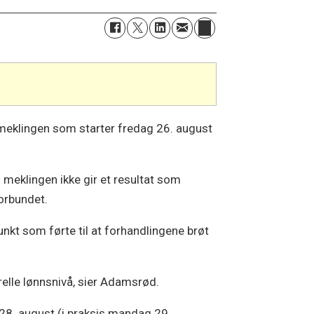
e i meklingen som starter fredag 26. august
s meklingen ikke gir et resultat som
forbundet.
unkt som førte til at forhandlingene brøt
relle lønnsnivå, sier Adamsrød.
 28. august (i praksis mandag 29.