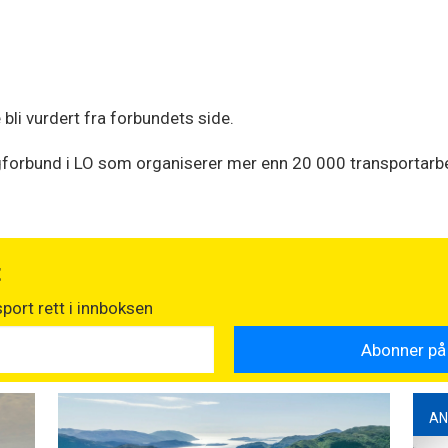
 bli vurdert fra forbundets side.
forbund i LO som organiserer mer enn 20 000 transportarbei
t
port rett i innboksen
AN