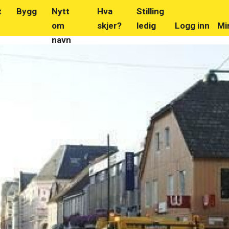
t
Bygg
Nytt
Hva
Stilling
om
skjer?
ledig
Logg inn
Mi
navn