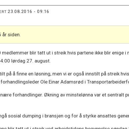
23.08.2016 - 09:16
TERT
5 år siden.
50 medlemmer blir tatt ut i streik hvis partene ikke blir enig
 24:00 lørdag 27. august.
lt på å finne en løsning, men vi er også innstilt på streik hvi
er forhandlingsleder Ole Einar Adamsrød i Transportarbeider
dinære forhandlinger. Økning av minstelønna var et sentralt p
unngå sosial dumping i bransjen og for å styrke ansattes gene
ene blir tatt ut i streik ved arbeidstidens begynnelse søndag