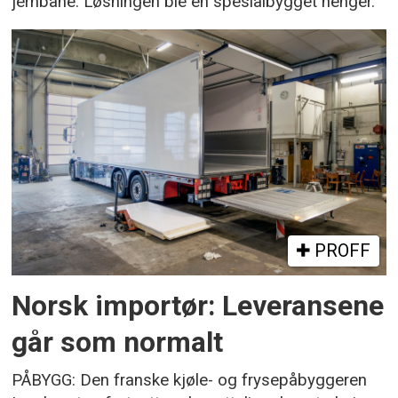
jernbane. Løsningen ble en spesialbygget henger.
PROFF
Norsk importør: Leveransene
går som normalt
PÅBYGG: Den franske kjøle- og frysepåbyggeren