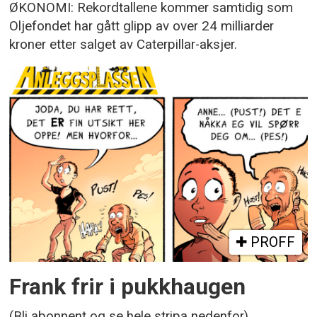
ØKONOMI: Rekordtallene kommer samtidig som
Oljefondet har gått glipp av over 24 milliarder
kroner etter salget av Caterpillar-aksjer.
PROFF
Frank frir i pukkhaugen
(Bli abonnent og se hele stripa nedenfor)